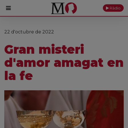
Ràdio
PORTADA
22 d'octubre de 2022
Monestir
Gran misteri
Cultura
d'amor amagat en
Actualitat
la fe
Fundació
Visita'ns
Ofrenes
Reserves