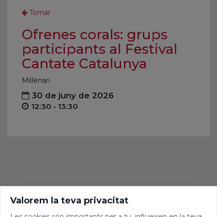
Tornar
Ofrenes corals: grups
participants al Festival
Cantate Catalunya
Mil·lenari
30 de juny de 2026
12:30 - 13:30
Valorem la teva privacitat
Les cookies són importants per a tu, influeixen en la teva