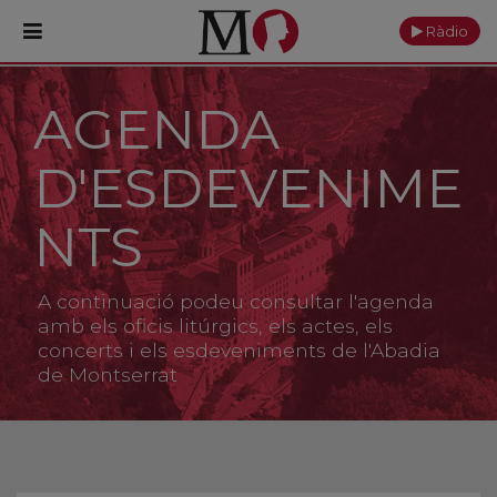
Ràdio
AGENDA
PORTADA
D'ESDEVENIME
Monestir
Cultura
NTS
Actualitat
A continuació podeu consultar l'agenda
Fundació
amb els oficis litúrgics, els actes, els
concerts i els esdeveniments de l'Abadia
de Montserrat
Visita'ns
Ofrenes
Reserves