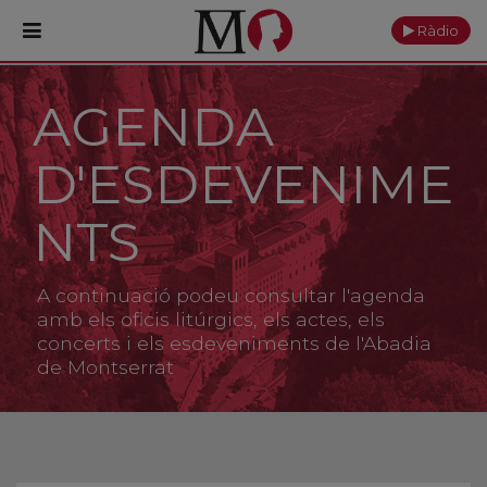
Ràdio
AGENDA
PORTADA
D'ESDEVENIME
Monestir
Cultura
NTS
Actualitat
A continuació podeu consultar l'agenda
Fundació
amb els oficis litúrgics, els actes, els
concerts i els esdeveniments de l'Abadia
de Montserrat
Visita'ns
Ofrenes
Reserves