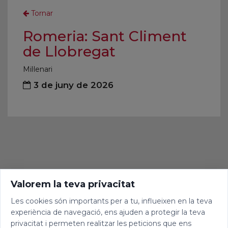
Tornar
Romeria: Sant Climent
de Llobregat
Mil·lenari
3 de juny de 2026
Valorem la teva privacitat
Les cookies són importants per a tu, influeixen en la teva
experiència de navegació, ens ajuden a protegir la teva
privacitat i permeten realitzar les peticions que ens