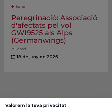
Tornar
Peregrinació: Associació
d'afectats pel vol
GWI9525 als Alps
(Germanwings)
Mil·lenari
18 de juny de 2026
Valorem la teva privacitat