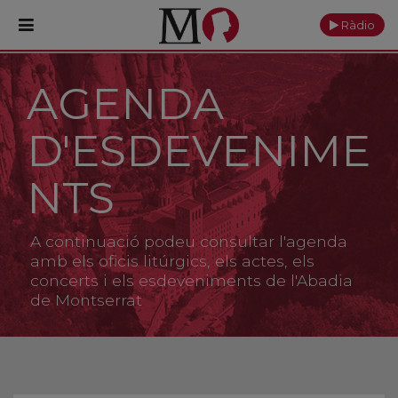
Ràdio
AGENDA
PORTADA
D'ESDEVENIME
Monestir
Cultura
NTS
Actualitat
A continuació podeu consultar l'agenda
Fundació
amb els oficis litúrgics, els actes, els
concerts i els esdeveniments de l'Abadia
de Montserrat
Visita'ns
Ofrenes
Reserves