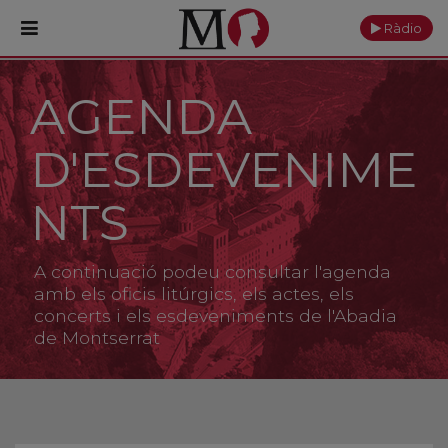
Ràdio
AGENDA
PORTADA
D'ESDEVENIME
Monestir
Cultura
NTS
Actualitat
A continuació podeu consultar l'agenda
Fundació
amb els oficis litúrgics, els actes, els
concerts i els esdeveniments de l'Abadia
de Montserrat
Visita'ns
Ofrenes
Reserves