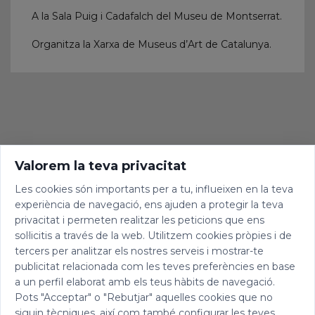
A la Sala Puig i Cadafalch del Museu de Montserrat.
Organitza la Xarxa de Museus d’Art de Catalunya.
Valorem la teva privacitat
Les cookies són importants per a tu, influeixen en la teva
experiència de navegació, ens ajuden a protegir la teva
privacitat i permeten realitzar les peticions que ens
sol·licitis a través de la web. Utilitzem cookies pròpies i de
tercers per analitzar els nostres serveis i mostrar-te
publicitat relacionada com les teves preferències en base
a un perfil elaborat amb els teus hàbits de navegació.
Pots "Acceptar" o "Rebutjar" aquelles cookies que no
siguin tècniques, així com també configurar les teves