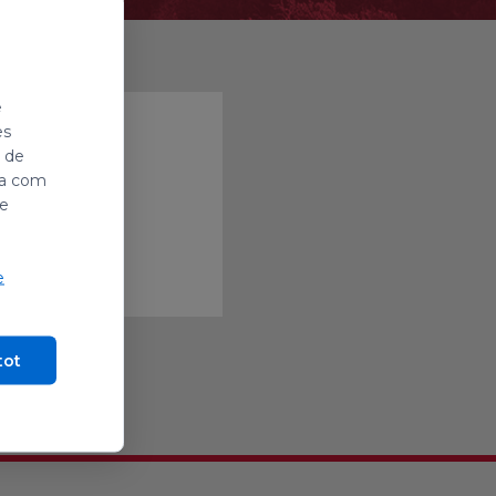
e
es
i de
ada com
de
e
tot