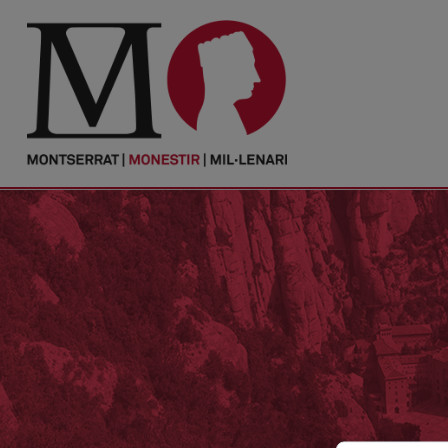
PORTADA
Monestir
Cultura
Actualitat
Fundació
Visita'ns
Ofrenes
Reserves