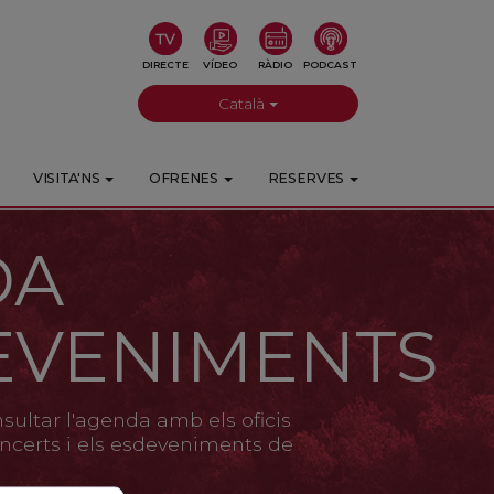
DIRECTE
VÍDEO
RÀDIO
PODCAST
Català
VISITA'NS
OFRENES
RESERVES
DA
EVENIMENTS
ultar l'agenda amb els oficis
 concerts i els esdeveniments de