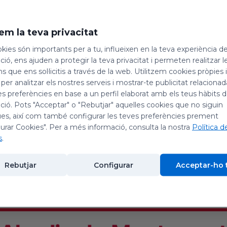
em la teva privacitat
kies són importants per a tu, influeixen en la teva experiència d
ió, ens ajuden a protegir la teva privacitat i permeten realitzar l
ns que ens sol·licitis a través de la web. Utilitzem cookies pròpies 
ada Canyelles - Montserrat
 per analitzar els nostres serveis i mostrar-te publicitat relacion
es preferències en base a un perfil elaborat amb els teus hàbits 
ió. Pots "Acceptar" o "Rebutjar" aquelles cookies que no siguin
26
es, així com també configurar les teves preferències prement
urar Cookies". Per a més informació, consulta la nostra
Política d
s
.
Rebutjar
Configurar
Acceptar-ho 