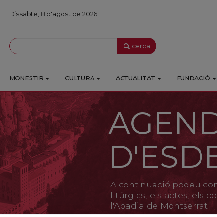
Dissabte, 8 d'agost de 2026
cerca
MONESTIR
CULTURA
ACTUALITAT
FUNDACIÓ
AGEN
D'ESD
A continuació podeu cons
litúrgics, els actes, els
l'Abadia de Montserrat