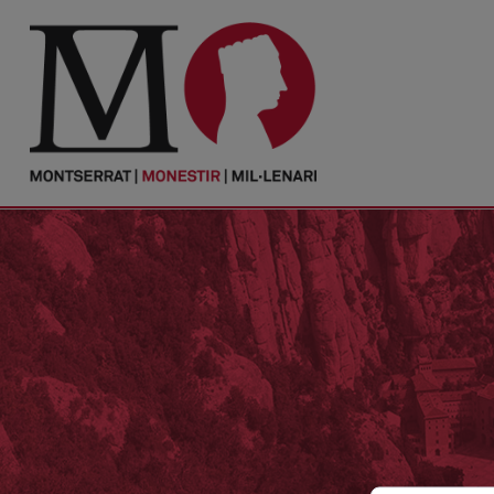
PORTADA
Monestir
Cultura
Actualitat
Fundació
Visita'ns
Ofrenes
Reserves