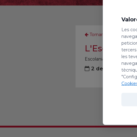
Valor
Les coo
Tornar
navegac
peticio
L'Escolania
tercers
les tev
Escolania
navegac
2 de juliol de 20
tècniqu
"Config
Cookie