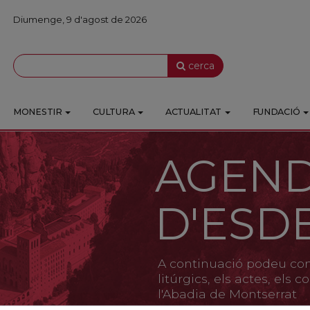
Diumenge, 9 d'agost de 2026
cerca
MONESTIR
CULTURA
ACTUALITAT
FUNDACIÓ
AGEN
D'ESD
A continuació podeu cons
litúrgics, els actes, els
l'Abadia de Montserrat