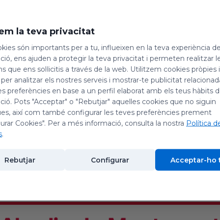
em la teva privacitat
kies són importants per a tu, influeixen en la teva experiència d
ió, ens ajuden a protegir la teva privacitat i permeten realitzar l
ns que ens sol·licitis a través de la web. Utilitzem cookies pròpies 
 fa vacances
 per analitzar els nostres serveis i mostrar-te publicitat relacion
es preferències en base a un perfil elaborat amb els teus hàbits 
ió. Pots "Acceptar" o "Rebutjar" aquelles cookies que no siguin
26
es, així com també configurar les teves preferències prement
urar Cookies". Per a més informació, consulta la nostra
Política d
s
.
Rebutjar
Configurar
Acceptar-ho 