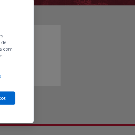
e
es
i de
ada com
de
e
tot