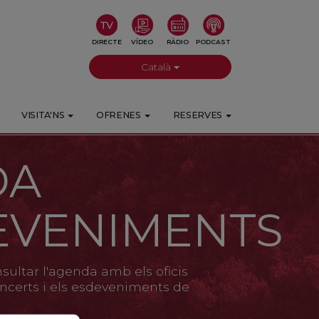
DIRECTE
VÍDEO
RÀDIO
PODCAST
Català
VISITA'NS
OFRENES
RESERVES
DA
EVENIMENTS
ultar l'agenda amb els oficis
 concerts i els esdeveniments de