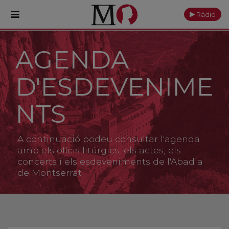
Ràdio
AGENDA
PORTADA
D'ESDEVENIME
Monestir
Cultura
NTS
Actualitat
A continuació podeu consultar l'agenda
Fundació
amb els oficis litúrgics, els actes, els
concerts i els esdeveniments de l'Abadia
de Montserrat
Visita'ns
Ofrenes
Reserves