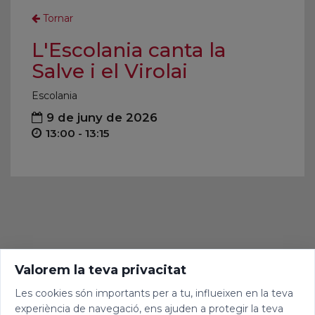
Tornar
L'Escolania canta la
Salve i el Virolai
Escolania
9 de juny de 2026
13:00 - 13:15
Valorem la teva privacitat
Les cookies són importants per a tu, influeixen en la teva
experiència de navegació, ens ajuden a protegir la teva