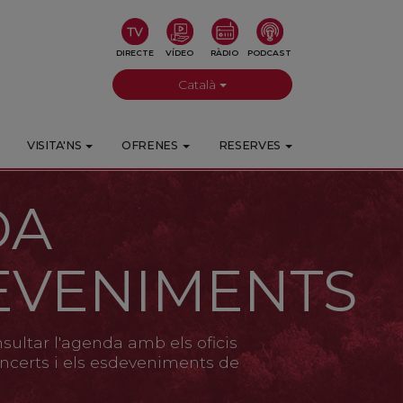
DIRECTE
VÍDEO
RÀDIO
PODCAST
Català
VISITA'NS
OFRENES
RESERVES
DA
EVENIMENTS
ultar l'agenda amb els oficis
 concerts i els esdeveniments de