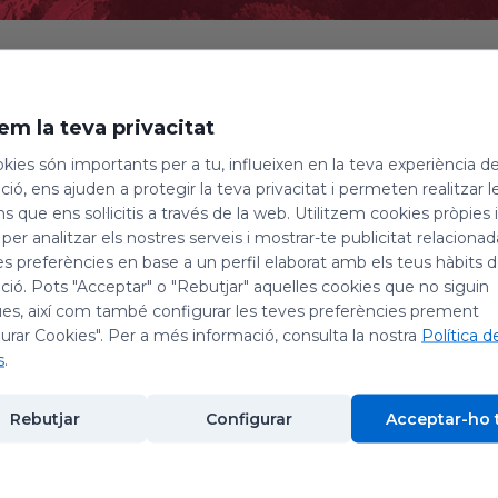
em la teva privacitat
kies són importants per a tu, influeixen en la teva experiència d
ntorum canta la Salve i el Virol
ió, ens ajuden a protegir la teva privacitat i permeten realitzar l
ns que ens sol·licitis a través de la web. Utilitzem cookies pròpies 
 per analitzar els nostres serveis i mostrar-te publicitat relacion
26
es preferències en base a un perfil elaborat amb els teus hàbits 
ió. Pots "Acceptar" o "Rebutjar" aquelles cookies que no siguin
es, així com també configurar les teves preferències prement
urar Cookies". Per a més informació, consulta la nostra
Política d
s
.
.cat/reserves/
, 08199 Monestir de Montserrat, Barcelona, Espanya
Rebutjar
Configurar
Acceptar-ho 