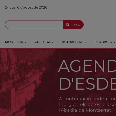
Dijous, 6 d'agost de 2026
cerca
MONESTIR
CULTURA
ACTUALITAT
FUNDACIÓ
AGEN
D'ESD
A continuació podeu cons
litúrgics, els actes, els
l'Abadia de Montserrat