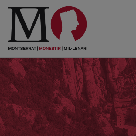
PORTADA
Monestir
Cultura
Actualitat
Fundació
Visita'ns
Ofrenes
Reserves