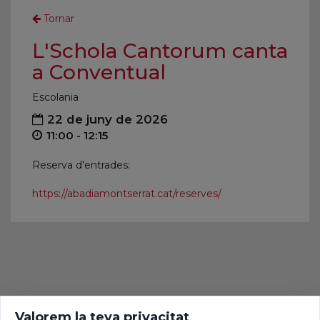
Tornar
L'Schola Cantorum canta
a Conventual
Escolania
22 de juny de 2026
11:00 - 12:15
Reserva d'entrades:
https://abadiamontserrat.cat/reserves/
Valorem la teva privacitat