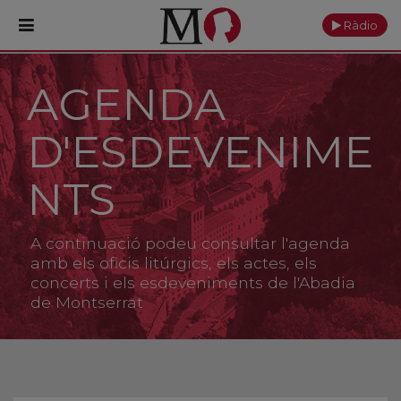
Ràdio
AGENDA
PORTADA
D'ESDEVENIME
Monestir
Cultura
NTS
Actualitat
A continuació podeu consultar l'agenda
Fundació
amb els oficis litúrgics, els actes, els
concerts i els esdeveniments de l'Abadia
de Montserrat
Visita'ns
Ofrenes
Reserves