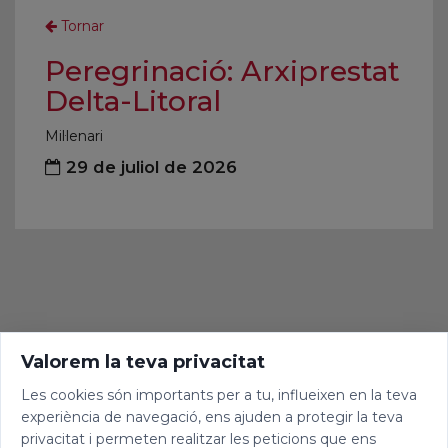
Tornar
Peregrinació: Arxiprestat
Delta-Litoral
Mil·lenari
29 de juliol de 2026
Valorem la teva privacitat
Les cookies són importants per a tu, influeixen en la teva
experiència de navegació, ens ajuden a protegir la teva
privacitat i permeten realitzar les peticions que ens