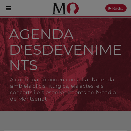
Ràdio
AGENDA
PORTADA
D'ESDEVENIME
Monestir
Cultura
NTS
Actualitat
A continuació podeu consultar l'agenda
Fundació
amb els oficis litúrgics, els actes, els
concerts i els esdeveniments de l'Abadia
de Montserrat
Visita'ns
Ofrenes
Reserves