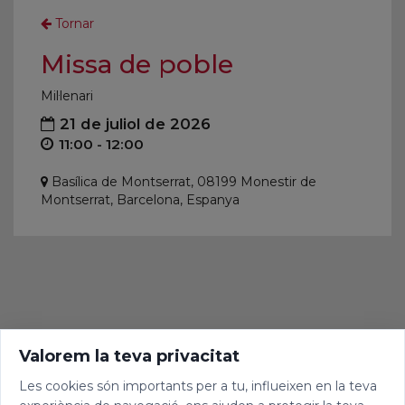
Tornar
Missa de poble
Mil·lenari
21 de juliol de 2026
11:00 - 12:00
Basílica de Montserrat, 08199 Monestir de
Montserrat, Barcelona, Espanya
Valorem la teva privacitat
Les cookies són importants per a tu, influeixen en la teva