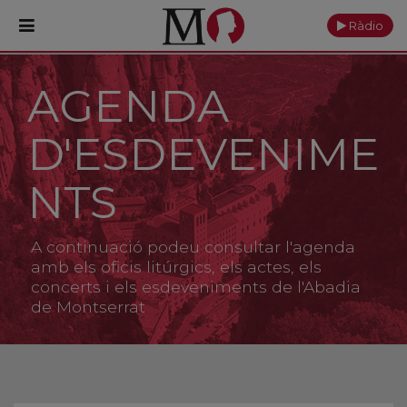
Ràdio
AGENDA
PORTADA
D'ESDEVENIME
Monestir
Cultura
NTS
Actualitat
A continuació podeu consultar l'agenda
Fundació
amb els oficis litúrgics, els actes, els
concerts i els esdeveniments de l'Abadia
de Montserrat
Visita'ns
Ofrenes
Reserves