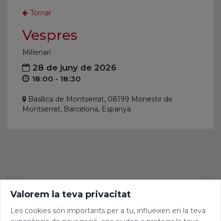
Tornar
Vespres
Mil·lenari
28 de juny de 2026
18:00 - 18:30
Basílica de Montserrat, 08199 Monestir de
Montserrat, Barcelona, Espanya
Valorem la teva privacitat
Les cookies són importants per a tu, influeixen en la teva