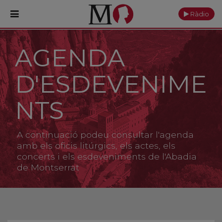
Ràdio
AGENDA
PORTADA
D'ESDEVENIME
Monestir
Cultura
NTS
Actualitat
A continuació podeu consultar l'agenda
Fundació
amb els oficis litúrgics, els actes, els
concerts i els esdeveniments de l'Abadia
de Montserrat
Visita'ns
Ofrenes
Reserves