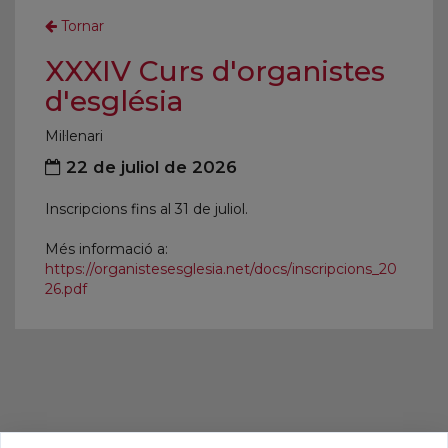
Tornar
XXXIV Curs d'organistes
d'església
Mil·lenari
22 de juliol de 2026
Inscripcions fins al 31 de juliol.
Més informació a:
https://organistesesglesia.net/docs/inscripcions_20
26.pdf