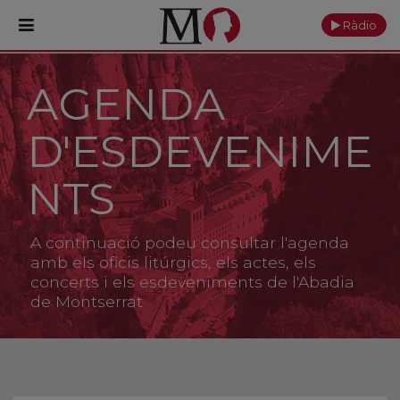
Ràdio
AGENDA
PORTADA
D'ESDEVENIME
Monestir
Cultura
NTS
Actualitat
A continuació podeu consultar l'agenda
Fundació
amb els oficis litúrgics, els actes, els
concerts i els esdeveniments de l'Abadia
de Montserrat
Visita'ns
Ofrenes
Reserves