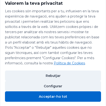
Valorem la teva privacitat
Les cookies són importants per a tu, influeixen en la teva
experiència de navegació, ens ajuden a protegir la teva
privacitat i permeten realitzar les peticions que ens
sol·licitis a través de la web. Utilitzem cookies pròpies i de
tercers per analitzar els nostres serveis i mostrar-te
publicitat relacionada com les teves preferències en base
a un perfil elaborat amb els teus hàbits de navegació.
Pots "Acceptar" o "Rebutjar" aquelles cookies que no
siguin tècniques, així com també configurar les teves
preferències prement "Configurar Cookies". Per a més
informació, consulta la nostra
Política de Cookies
.
Rebutjar
Configurar
© 2026 Abadia de Montserrat
Acceptar-ho tot
Avís legal
|
Política de privacitat
|
Política de Cookies
|
Política de
Cookies
Xarxes Socials