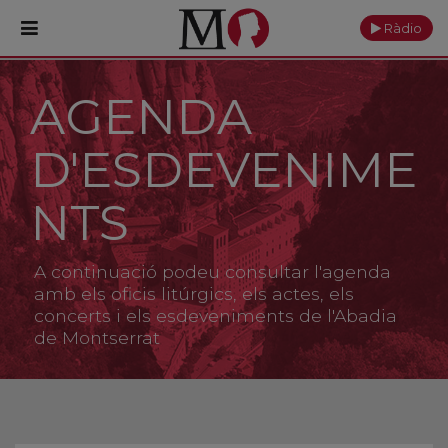
Ràdio
AGENDA
PORTADA
D'ESDEVENIME
Monestir
Cultura
NTS
Actualitat
A continuació podeu consultar l'agenda
Fundació
amb els oficis litúrgics, els actes, els
concerts i els esdeveniments de l'Abadia
de Montserrat
Visita'ns
Ofrenes
Reserves