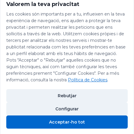
Valorem la teva privacitat
Les cookies són importants per a tu, influeixen en la teva
experiència de navegació, ens ajuden a protegir la teva
privacitat i permeten realitzar les peticions que ens
sol·licitis a través de la web. Utilitzem cookies pròpies i de
tercers per analitzar els nostres serveis i mostrar-te
publicitat relacionada com les teves preferències en base
a un perfil elaborat amb els teus hàbits de navegació.
Pots "Acceptar" o "Rebutjar" aquelles cookies que no
siguin tècniques, així com també configurar les teves
preferències prement "Configurar Cookies". Per a més
informació, consulta la nostra
Política de Cookies
.
Rebutjar
Configurar
© 2026 Abadia de Montserrat
Acceptar-ho tot
Avís legal
|
Política de privacitat
|
Política de Cookies
|
Política de
Cookies
Xarxes Socials