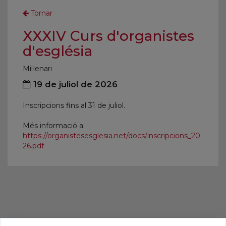
Tornar
XXXIV Curs d'organistes
d'església
Mil·lenari
19 de juliol de 2026
Inscripcions fins al 31 de juliol.
Més informació a:
https://organistesesglesia.net/docs/inscripcions_20
26.pdf