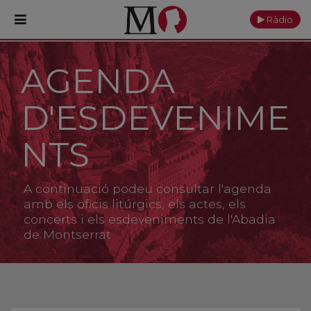
Ràdio
AGENDA
PORTADA
D'ESDEVENIME
Monestir
Cultura
NTS
Actualitat
A continuació podeu consultar l'agenda
Fundació
amb els oficis litúrgics, els actes, els
concerts i els esdeveniments de l'Abadia
de Montserrat
Visita'ns
Ofrenes
Reserves