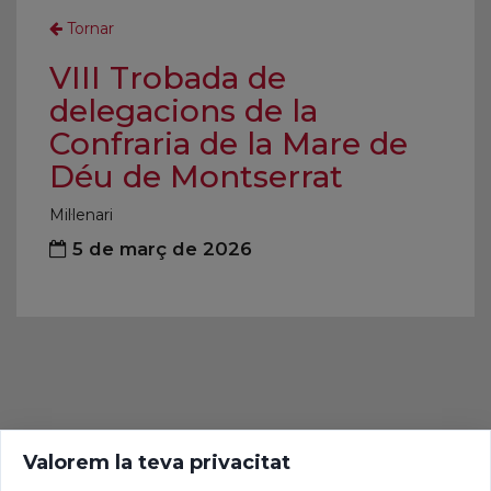
Tornar
VIII Trobada de
delegacions de la
Confraria de la Mare de
Déu de Montserrat
Mil·lenari
5 de març de 2026
Valorem la teva privacitat