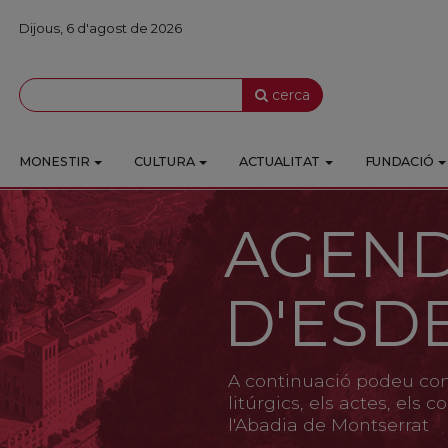
Dijous, 6 d'agost de 2026
cerca
MONESTIR
CULTURA
ACTUALITAT
FUNDACIÓ
AGEN
D'ESD
A continuació podeu cons
litúrgics, els actes, els
l'Abadia de Montserrat