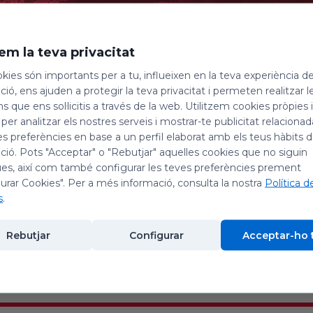
em la teva privacitat
kies són importants per a tu, influeixen en la teva experiència d
ió, ens ajuden a protegir la teva privacitat i permeten realitzar l
l: Rochester Choral Society
ns que ens sol·licitis a través de la web. Utilitzem cookies pròpies 
 per analitzar els nostres serveis i mostrar-te publicitat relacion
es preferències en base a un perfil elaborat amb els teus hàbits 
ió. Pots "Acceptar" o "Rebutjar" aquelles cookies que no siguin
26
es, així com també configurar les teves preferències prement
urar Cookies". Per a més informació, consulta la nostra
Política d
s
.
Rebutjar
Configurar
Acceptar-ho 