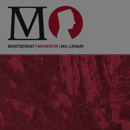
PORTADA
Monestir
Cultura
Actualitat
Fundació
Visita'ns
Ofrenes
Reserves