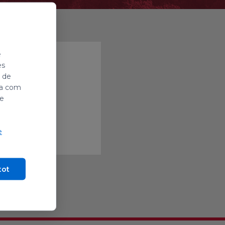
e
es
i de
ada com
de
e
tot