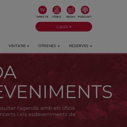
DIRECTE
VÍDEO
RÀDIO
PODCAST
Català
VISITA'NS
OFRENES
RESERVES
DA
EVENIMENTS
ultar l'agenda amb els oficis
 concerts i els esdeveniments de