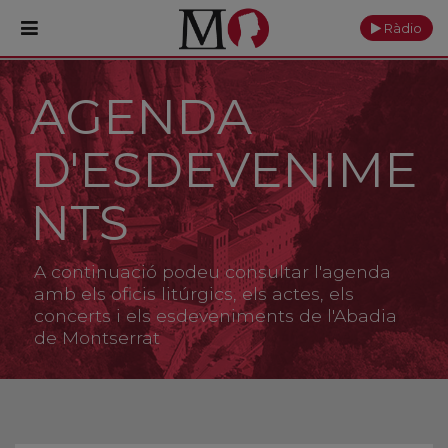
Ràdio
AGENDA
PORTADA
D'ESDEVENIME
Monestir
Cultura
NTS
Actualitat
A continuació podeu consultar l'agenda
Fundació
amb els oficis litúrgics, els actes, els
concerts i els esdeveniments de l'Abadia
de Montserrat
Visita'ns
Ofrenes
Reserves