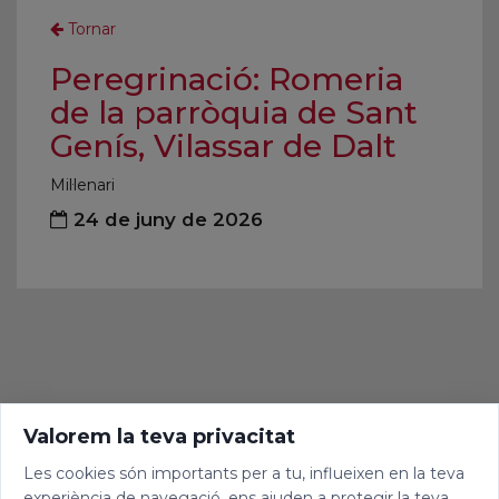
Tornar
Peregrinació: Romeria
de la parròquia de Sant
Genís, Vilassar de Dalt
Mil·lenari
24 de juny de 2026
Valorem la teva privacitat
Les cookies són importants per a tu, influeixen en la teva
experiència de navegació, ens ajuden a protegir la teva