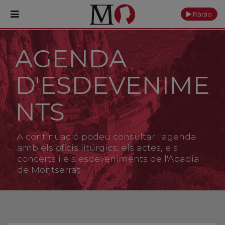
Ràdio
AGENDA
PORTADA
D'ESDEVENIME
Monestir
Cultura
NTS
Actualitat
A continuació podeu consultar l'agenda
Fundació
amb els oficis litúrgics, els actes, els
concerts i els esdeveniments de l'Abadia
de Montserrat
Visita'ns
Ofrenes
Reserves