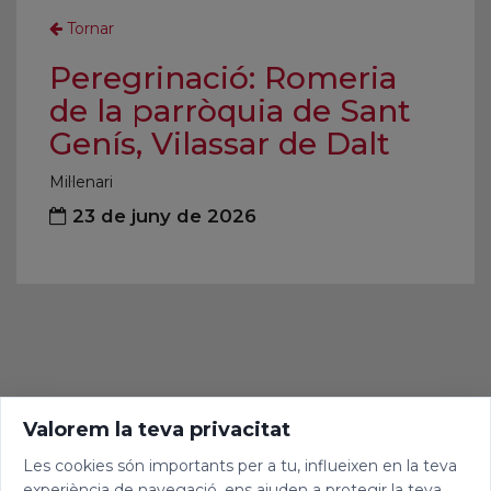
Tornar
Peregrinació: Romeria
de la parròquia de Sant
Genís, Vilassar de Dalt
Mil·lenari
23 de juny de 2026
Valorem la teva privacitat
Les cookies són importants per a tu, influeixen en la teva
experiència de navegació, ens ajuden a protegir la teva