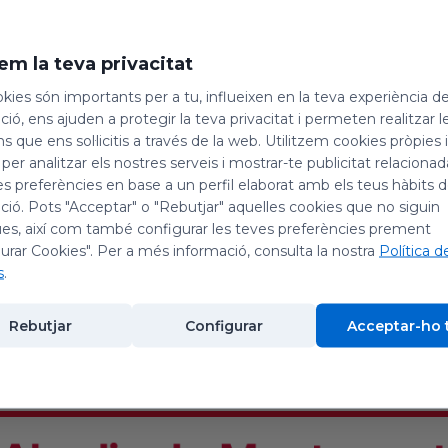
em la teva privacitat
kies són importants per a tu, influeixen en la teva experiència d
ió, ens ajuden a protegir la teva privacitat i permeten realitzar l
ns que ens sol·licitis a través de la web. Utilitzem cookies pròpies 
àleg Interconfessional de Catalu
 per analitzar els nostres serveis i mostrar-te publicitat relacion
es preferències en base a un perfil elaborat amb els teus hàbits 
ió. Pots "Acceptar" o "Rebutjar" aquelles cookies que no siguin
26
es, així com també configurar les teves preferències prement
urar Cookies". Per a més informació, consulta la nostra
Política d
s
.
Rebutjar
Configurar
Acceptar-ho 