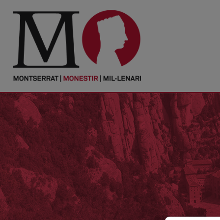
PORTADA
Monestir
Cultura
Actualitat
Fundació
Visita'ns
Ofrenes
Reserves