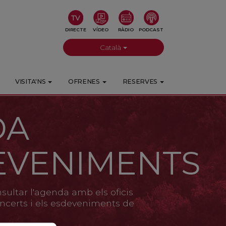
DIRECTE
VÍDEO
RÀDIO
PODCAST
Català
VISITA'NS
OFRENES
RESERVES
DA
EVENIMENTS
ultar l'agenda amb els oficis
 concerts i els esdeveniments de