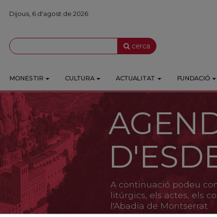
Dijous, 6 d'agost de 2026
cerca
MONESTIR
CULTURA
ACTUALITAT
FUNDACIÓ
AGEN
D'ESD
A continuació podeu cons
litúrgics, els actes, els
l'Abadia de Montserrat