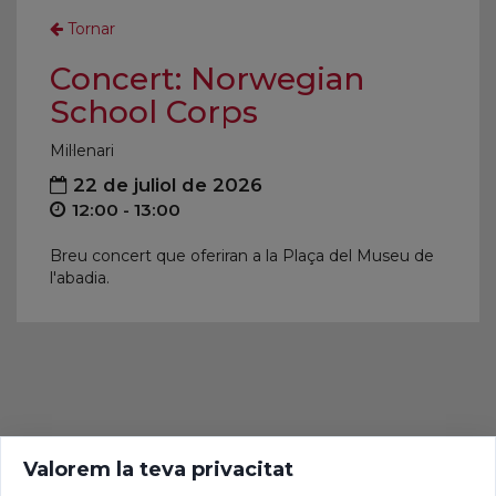
Tornar
Concert: Norwegian
School Corps
Mil·lenari
22 de juliol de 2026
12:00 - 13:00
Breu concert que oferiran a la Plaça del Museu de
l'abadia.
Valorem la teva privacitat