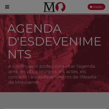
Ràdio
AGENDA
PORTADA
D'ESDEVENIME
Monestir
Cultura
NTS
Actualitat
A continuació podeu consultar l'agenda
Fundació
amb els oficis litúrgics, els actes, els
concerts i els esdeveniments de l'Abadia
de Montserrat
Visita'ns
Ofrenes
Reserves