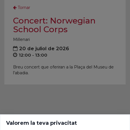
Tornar
Concert: Norwegian
School Corps
Mil·lenari
20 de juliol de 2026
12:00 - 13:00
Breu concert que oferiran a la Plaça del Museu de
l'abadia.
Valorem la teva privacitat