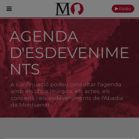
Ràdio
AGENDA
PORTADA
D'ESDEVENIME
Monestir
Cultura
NTS
Actualitat
A continuació podeu consultar l'agenda
Fundació
amb els oficis litúrgics, els actes, els
concerts i els esdeveniments de l'Abadia
de Montserrat
Visita'ns
Ofrenes
Reserves