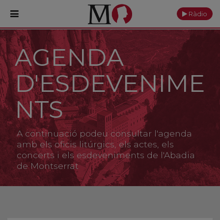
Ràdio
AGENDA
PORTADA
D'ESDEVENIME
Monestir
Cultura
NTS
Actualitat
A continuació podeu consultar l'agenda
Fundació
amb els oficis litúrgics, els actes, els
concerts i els esdeveniments de l'Abadia
de Montserrat
Visita'ns
Ofrenes
Reserves