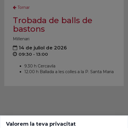
Tornar
Trobada de balls de
bastons
Mil·lenari
14 de juliol de 2026
09:30 - 13:00
9.30 h Cercavila
12.00 h Ballada a les colles a la P. Santa Maria
Valorem la teva privacitat