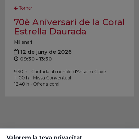
Tornar
70è Aniversari de la Coral
Estrella Daurada
Mil·lenari
12 de juny de 2026
09:30 - 13:30
9.30 h - Cantada al monòlit d'Anselm Clave
11.00 h - Missa Conventual
12.40 h - Ofrena coral
Valorem la teva privacitat