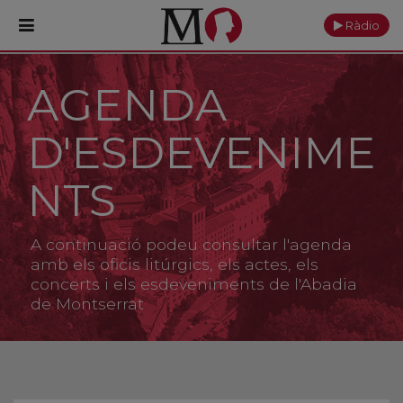
Ràdio
AGENDA
PORTADA
D'ESDEVENIME
Monestir
Cultura
NTS
Actualitat
A continuació podeu consultar l'agenda
Fundació
amb els oficis litúrgics, els actes, els
concerts i els esdeveniments de l'Abadia
de Montserrat
Visita'ns
Ofrenes
Reserves