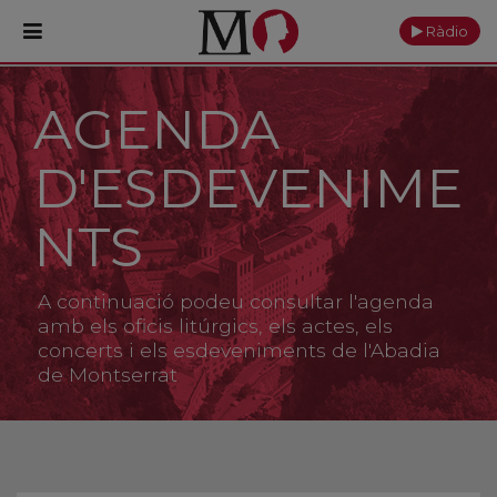
Ràdio
AGENDA
PORTADA
D'ESDEVENIME
Monestir
Cultura
NTS
Actualitat
A continuació podeu consultar l'agenda
Fundació
amb els oficis litúrgics, els actes, els
concerts i els esdeveniments de l'Abadia
de Montserrat
Visita'ns
Ofrenes
Reserves