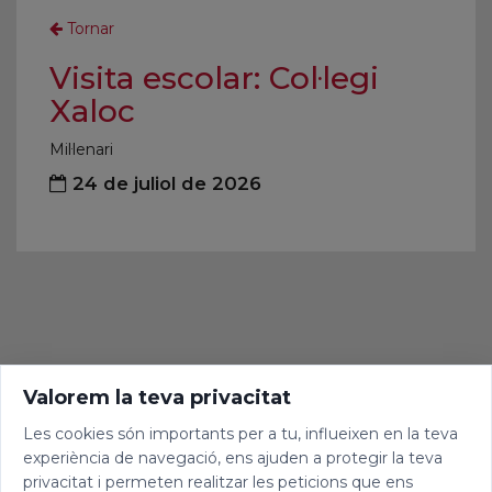
Tornar
Visita escolar: Col·legi
Xaloc
Mil·lenari
24 de juliol de 2026
Valorem la teva privacitat
Les cookies són importants per a tu, influeixen en la teva
experiència de navegació, ens ajuden a protegir la teva
privacitat i permeten realitzar les peticions que ens