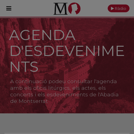
Ràdio
AGENDA
PORTADA
D'ESDEVENIME
Monestir
Cultura
NTS
Actualitat
A continuació podeu consultar l'agenda
Fundació
amb els oficis litúrgics, els actes, els
concerts i els esdeveniments de l'Abadia
de Montserrat
Visita'ns
Ofrenes
Reserves