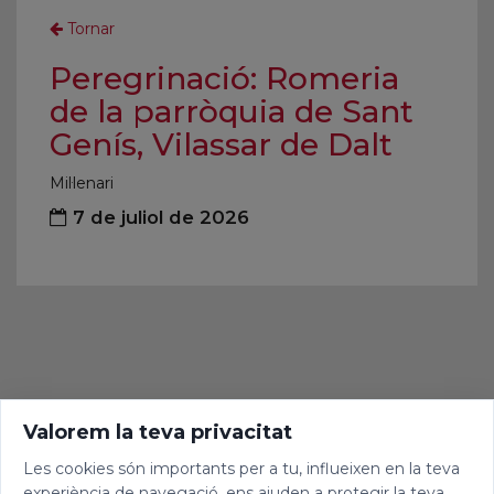
Tornar
Peregrinació: Romeria
de la parròquia de Sant
Genís, Vilassar de Dalt
Mil·lenari
7 de juliol de 2026
Valorem la teva privacitat
Les cookies són importants per a tu, influeixen en la teva
experiència de navegació, ens ajuden a protegir la teva