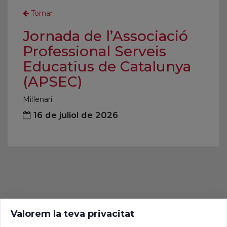
Tornar
Jornada de l’Associació
Professional Serveis
Educatius de Catalunya
(APSEC)
Mil·lenari
16 de juliol de 2026
Valorem la teva privacitat