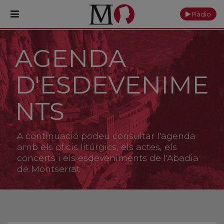
Ràdio
AGENDA
PORTADA
D'ESDEVENIME
Monestir
Cultura
NTS
Actualitat
A continuació podeu consultar l'agenda
Fundació
amb els oficis litúrgics, els actes, els
concerts i els esdeveniments de l'Abadia
de Montserrat
Visita'ns
Ofrenes
Reserves