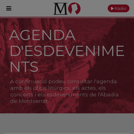
Ràdio
AGENDA
PORTADA
D'ESDEVENIME
Monestir
Cultura
NTS
Actualitat
A continuació podeu consultar l'agenda
Fundació
amb els oficis litúrgics, els actes, els
concerts i els esdeveniments de l'Abadia
de Montserrat
Visita'ns
Ofrenes
Reserves