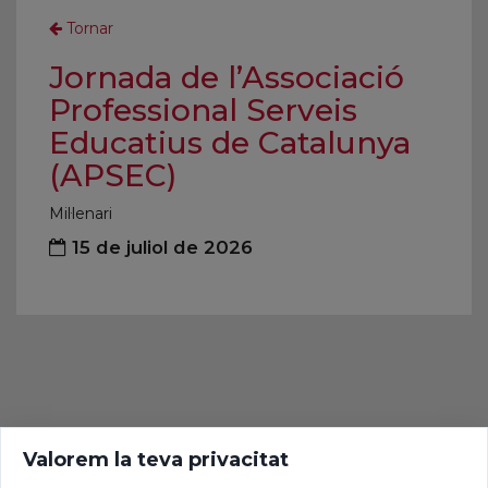
Tornar
Jornada de l’Associació
Professional Serveis
Educatius de Catalunya
(APSEC)
Mil·lenari
15 de juliol de 2026
Valorem la teva privacitat