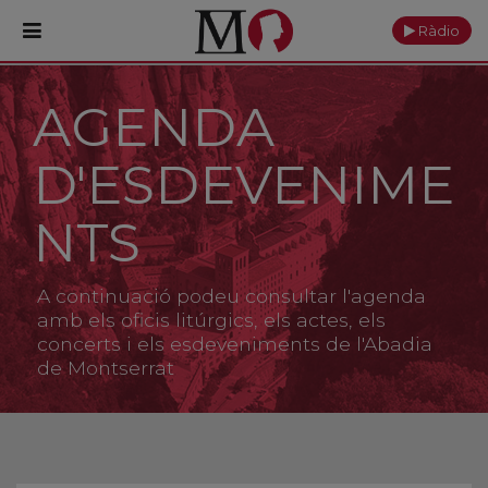
Ràdio
AGENDA
PORTADA
D'ESDEVENIME
Monestir
Cultura
NTS
Actualitat
A continuació podeu consultar l'agenda
Fundació
amb els oficis litúrgics, els actes, els
concerts i els esdeveniments de l'Abadia
de Montserrat
Visita'ns
Ofrenes
Reserves