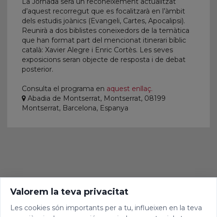
La Jornada serà un reconeixement actualitzat
d’aquest recorregut que es focalitzarà en l’àmbit
dels estudis joànics (Evangeli, Cartes, Apocalipsi).
Reunirà a dos biblistes coneixedors de la temàtica
que han format part del mencionat itinerari bíblic
català: Xavier Alegre i Enric Cortès. Les seves
exposicions seran objecte de resposta i de debat
posterior.
Consulta el programa en
aquest enllaç.
Abadia de Montserrat, Montserrat, 08199
Montserrat, Barcelona, Espanya
Valorem la teva privacitat
Les cookies són importants per a tu, influeixen en la teva