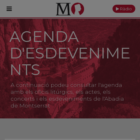
Ràdio
AGENDA
PORTADA
D'ESDEVENIME
Monestir
Cultura
NTS
Actualitat
A continuació podeu consultar l'agenda
Fundació
amb els oficis litúrgics, els actes, els
concerts i els esdeveniments de l'Abadia
de Montserrat
Visita'ns
Ofrenes
Reserves