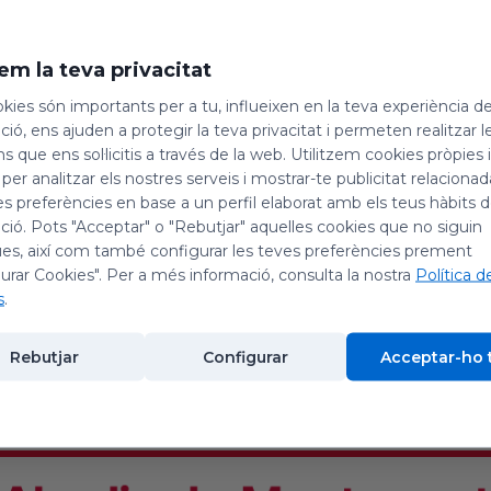
em la teva privacitat
kies són importants per a tu, influeixen en la teva experiència d
ió, ens ajuden a protegir la teva privacitat i permeten realitzar l
ns que ens sol·licitis a través de la web. Utilitzem cookies pròpies 
e Martorell
 per analitzar els nostres serveis i mostrar-te publicitat relacion
es preferències en base a un perfil elaborat amb els teus hàbits 
ió. Pots "Acceptar" o "Rebutjar" aquelles cookies que no siguin
026
es, així com també configurar les teves preferències prement
urar Cookies". Per a més informació, consulta la nostra
Política d
s
.
Rebutjar
Configurar
Acceptar-ho 