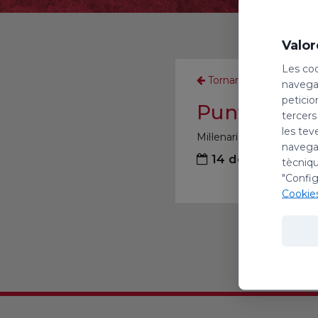
Valor
Les coo
Tornar
navegac
peticio
Puntaires d
tercers
les tev
Mil·lenari
navegac
14 de juliol de 2
tècniqu
"Config
Cookie