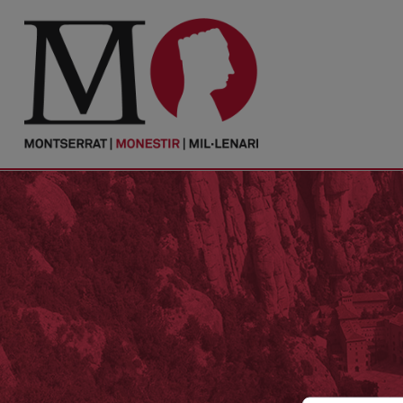
PORTADA
Monestir
Cultura
Actualitat
Fundació
Visita'ns
Ofrenes
Reserves