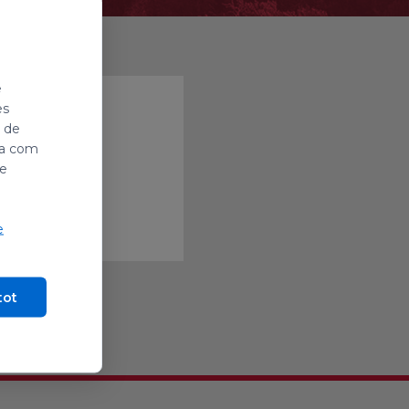
e
es
i de
ada com
de
e
tot