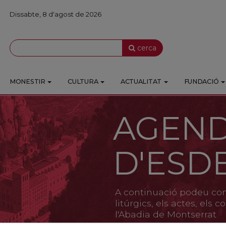
Dissabte, 8 d'agost de 2026
cerca
MONESTIR
CULTURA
ACTUALITAT
FUNDACIÓ
AGEN
D'ESD
A continuació podeu cons
litúrgics, els actes, els
l'Abadia de Montserrat