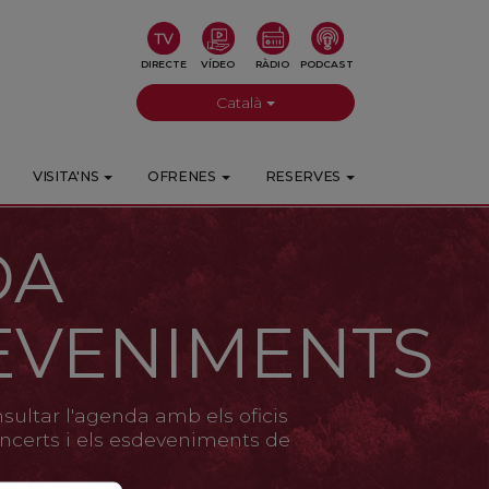
DIRECTE
VÍDEO
RÀDIO
PODCAST
Català
VISITA'NS
OFRENES
RESERVES
DA
EVENIMENTS
ultar l'agenda amb els oficis
 concerts i els esdeveniments de