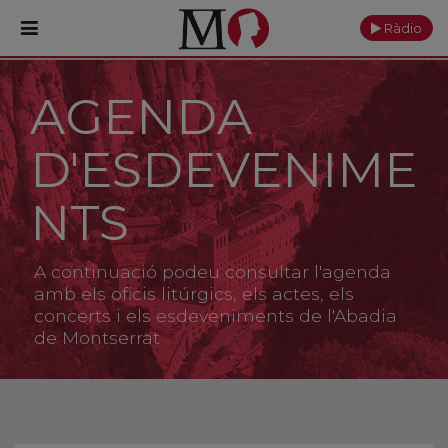
Ràdio
AGENDA
PORTADA
D'ESDEVENIME
Monestir
Cultura
NTS
Actualitat
A continuació podeu consultar l'agenda
Fundació
amb els oficis litúrgics, els actes, els
concerts i els esdeveniments de l'Abadia
de Montserrat
Visita'ns
Ofrenes
Reserves