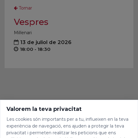
Tornar
Vespres
Mil·lenari
13 de juliol de 2026
18:00 - 18:30
Valorem la teva privacitat
Les cookies són importants per a tu, influeixen en la teva
experiència de navegació, ens ajuden a protegir la teva
privacitat i permeten realitzar les peticions que ens