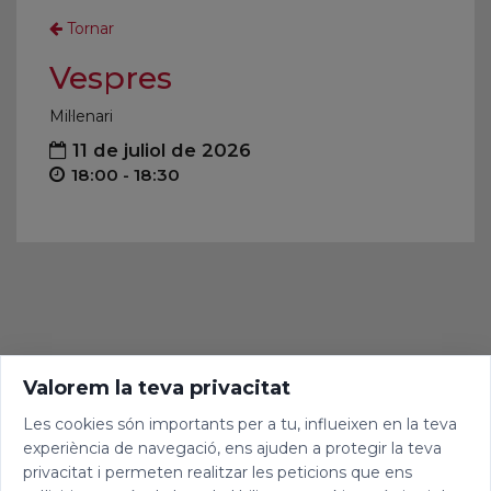
Tornar
Vespres
Mil·lenari
11 de juliol de 2026
18:00 - 18:30
Valorem la teva privacitat
Les cookies són importants per a tu, influeixen en la teva
experiència de navegació, ens ajuden a protegir la teva
privacitat i permeten realitzar les peticions que ens