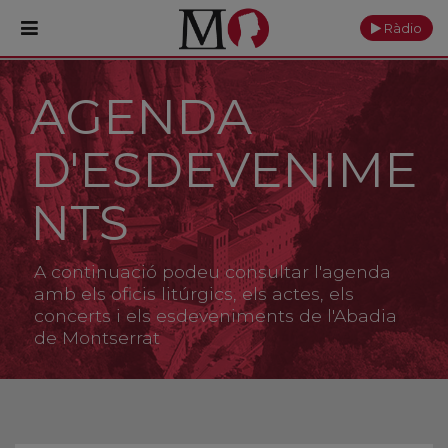
Ràdio
AGENDA
PORTADA
D'ESDEVENIME
Monestir
Cultura
NTS
Actualitat
A continuació podeu consultar l'agenda
Fundació
amb els oficis litúrgics, els actes, els
concerts i els esdeveniments de l'Abadia
de Montserrat
Visita'ns
Ofrenes
Reserves