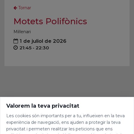
Tornar
Motets Polifònics
Mil·lenari
1 de juliol de 2026
21:45 - 22:30
Valorem la teva privacitat
Les cookies són importants per a tu, influeixen en la teva
experiència de navegació, ens ajuden a protegir la teva
privacitat i permeten realitzar les peticions que ens