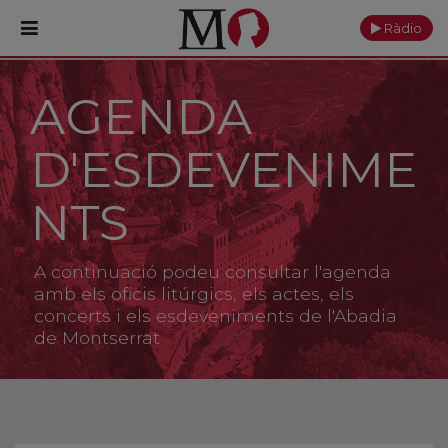
Ràdio
AGENDA
PORTADA
D'ESDEVENIME
Monestir
Cultura
NTS
Actualitat
A continuació podeu consultar l'agenda
Fundació
amb els oficis litúrgics, els actes, els
concerts i els esdeveniments de l'Abadia
de Montserrat
Visita'ns
Ofrenes
Reserves