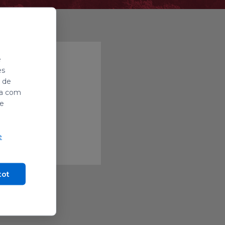
e
es
i de
ada com
de
e
tot