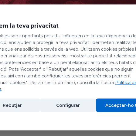
em la teva privacitat
kies són importants per a tu, influeixen en la teva experiència d
ió, ens ajuden a protegir la teva privacitat i permeten realitzar l
ns que ens sol·licitis a través de la web. Utilitzem cookies pròpies 
 per analitzar els nostres serveis i mostrar-te publicitat relacion
es preferències en base a un perfil elaborat amb els teus hàbits 
026
ió. Pots "Acceptar" o "Rebutjar" aquelles cookies que no siguin
es, així com també configurar les teves preferències prement
urar Cookies". Per a més informació, consulta la nostra
Política d
, 08199 Monestir de Montserrat, Barcelona, Espanya
s
.
Rebutjar
Configurar
Acceptar-ho 