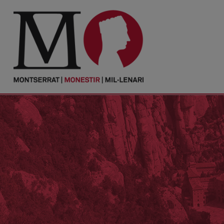
PORTADA
Monestir
Cultura
Actualitat
Fundació
Visita'ns
Ofrenes
Reserves