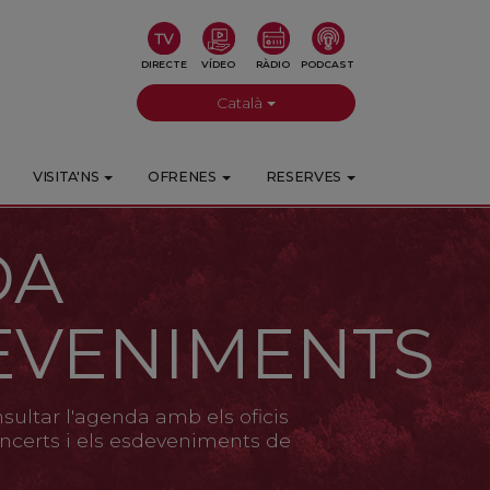
DIRECTE
VÍDEO
RÀDIO
PODCAST
Català
VISITA'NS
OFRENES
RESERVES
DA
EVENIMENTS
ultar l'agenda amb els oficis
 concerts i els esdeveniments de