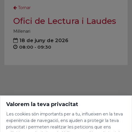
Tornar
Ofici de Lectura i Laudes
Mil·lenari
18 de juny de 2026
08:00 - 09:30
Valorem la teva privacitat
Les cookies són importants per a tu, influeixen en la teva
experiència de navegació, ens ajuden a protegir la teva
privacitat i permeten realitzar les peticions que ens