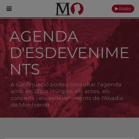
Ràdio
AGENDA
PORTADA
D'ESDEVENIME
Monestir
Cultura
NTS
Actualitat
A continuació podeu consultar l'agenda
Fundació
amb els oficis litúrgics, els actes, els
concerts i els esdeveniments de l'Abadia
de Montserrat
Visita'ns
Ofrenes
Reserves