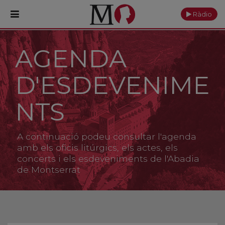
Ràdio
AGENDA
PORTADA
D'ESDEVENIME
Monestir
Cultura
NTS
Actualitat
A continuació podeu consultar l'agenda
Fundació
amb els oficis litúrgics, els actes, els
concerts i els esdeveniments de l'Abadia
de Montserrat
Visita'ns
Ofrenes
Reserves