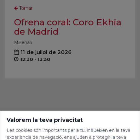
Tornar
Ofrena coral: Coro Ekhia
de Madrid
Mil·lenari
11 de juliol de 2026
12:30 - 13:30
Valorem la teva privacitat
Les cookies són importants per a tu, influeixen en la teva
experiència de navegació, ens ajuden a protegir la teva