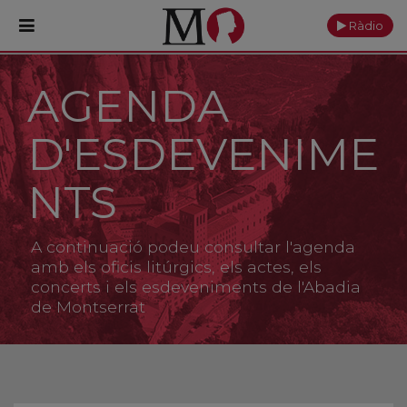
Ràdio
AGENDA
PORTADA
D'ESDEVENIME
Monestir
Cultura
NTS
Actualitat
A continuació podeu consultar l'agenda
Fundació
amb els oficis litúrgics, els actes, els
concerts i els esdeveniments de l'Abadia
de Montserrat
Visita'ns
Ofrenes
Reserves