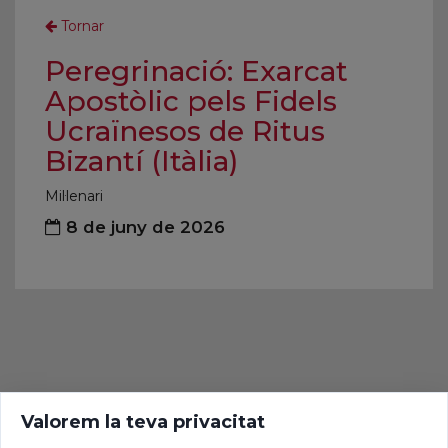
Tornar
Peregrinació: Exarcat
Apostòlic pels Fidels
Ucraïnesos de Ritus
Bizantí (Itàlia)
Mil·lenari
8 de juny de 2026
Valorem la teva privacitat