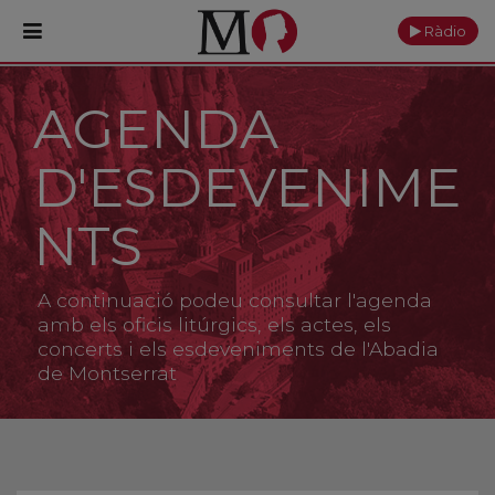
Ràdio
AGENDA
PORTADA
D'ESDEVENIME
Monestir
Cultura
NTS
Actualitat
A continuació podeu consultar l'agenda
Fundació
amb els oficis litúrgics, els actes, els
concerts i els esdeveniments de l'Abadia
de Montserrat
Visita'ns
Ofrenes
Reserves