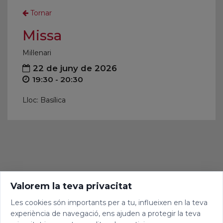
Tornar
Missa
Mil·lenari
22 de juny de 2026
19:30 - 20:30
Lloc: Basílica
Valorem la teva privacitat
Les cookies són importants per a tu, influeixen en la teva
experiència de navegació, ens ajuden a protegir la teva