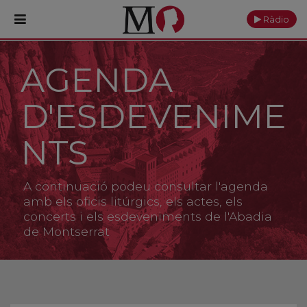
Ràdio
AGENDA
PORTADA
D'ESDEVENIME
Monestir
Cultura
NTS
Actualitat
A continuació podeu consultar l'agenda
Fundació
amb els oficis litúrgics, els actes, els
concerts i els esdeveniments de l'Abadia
de Montserrat
Visita'ns
Ofrenes
Reserves