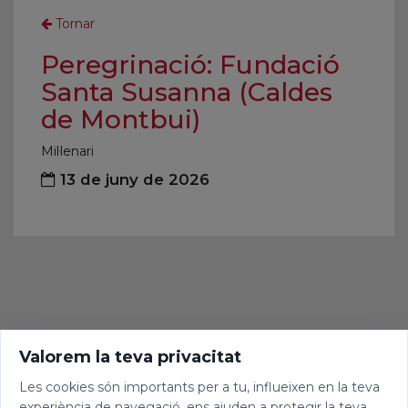
Tornar
Peregrinació: Fundació
Santa Susanna (Caldes
de Montbui)
Mil·lenari
13 de juny de 2026
Valorem la teva privacitat
Les cookies són importants per a tu, influeixen en la teva
experiència de navegació, ens ajuden a protegir la teva