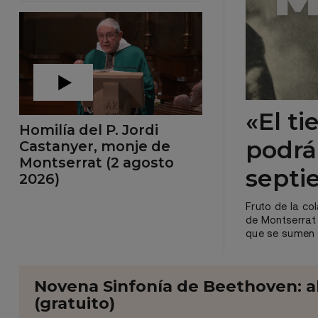
«El t
Homilía del P. Jordi
podrá 
Castanyer, monje de
Montserrat (2 agosto
septi
2026)
Fruto de la co
de Montserrat 
que se sumen a
Novena Sinfonía de Beethoven: ab
(gratuito)