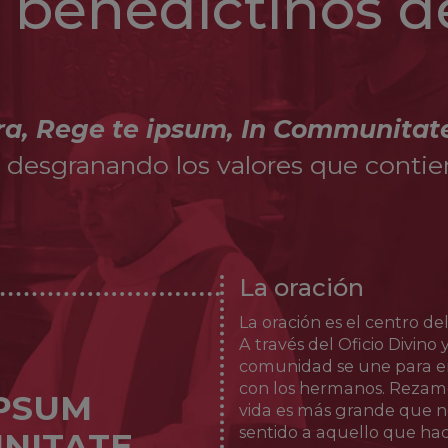
s benedictinos d
encarcelamientos se retiró a Nápoles, donde muri
1671.
t
ra, Rege te ipsum, In Communitat
r desgranando los valores que contien
La oración
La oración es el centro del
A través del Oficio Divino 
comunidad se une para en
con los hermanos. Rezamo
IPSUM
vida es más grande que n
sentido a aquello que ha
NITATE