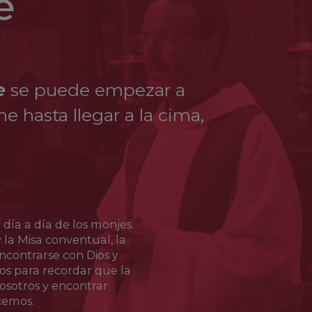
e
ó el 7 de agosto de 1547. Fue canonizado en
e
se puede empezar a
e hasta llegar a la cima,
 día a día de los monjes.
y la Misa conventual, la
contrarse con Dios y
s para recordar que la
osotros y encontrar
cemos.