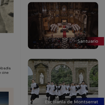
Santuario
 Abadía
e cine
Escolanía de Montserrat