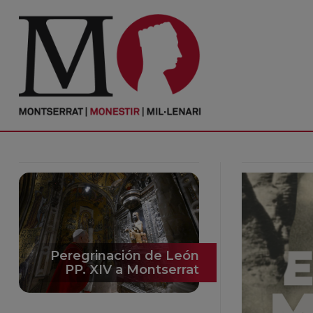
PORTADA
Monasterio
Cultura
Actualidad
Fundación
Visítanos
Peregrinación de León
PP. XIV a Montserrat
Ofrendas
Reservas