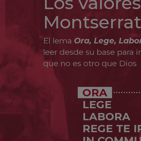
Los valore
Montserra
El lema
Ora, Lege, Labo
leer desde su base para i
que no es otro que Dios
ORA
LEGE
LABORA
REGE TE 
IN COMMU