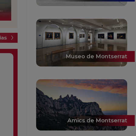
ias
Museo de Montserrat
Amics de Montserrat