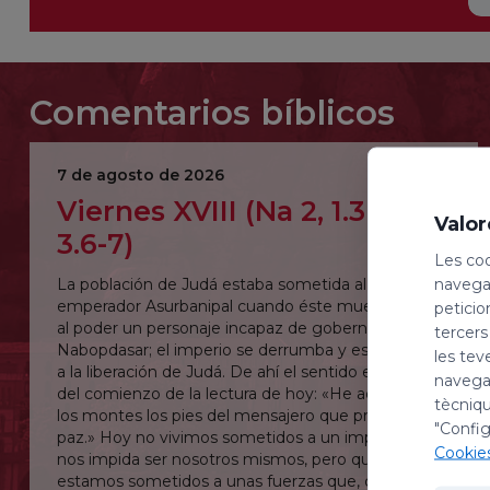
Comentarios bíblicos
7 de agosto de 2026
Viernes XVIII (Na 2, 1.3 – 3, 1-
Valor
3.6-7)
Les coo
navegac
La población de Judá estaba sometida al
emperador Asurbanipal cuando éste muere y sube
peticio
al poder un personaje incapaz de gobernar:
tercers
Nabopdasar; el imperio se derrumba y esto dará pie
les tev
a la liberación de Judá. De ahí el sentido entusiasta
navegac
del comienzo de la lectura de hoy: «He aquí sobre
tècniqu
los montes los pies del mensajero que proclama la
"Config
paz.» Hoy no vivimos sometidos a un imperio que
Cookie
nos impida ser nosotros mismos, pero quizás
estamos sometidos a unas fuerzas que, con más