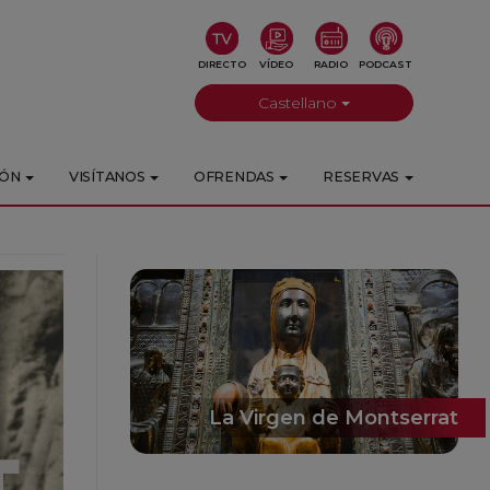
DIRECTO
VÍDEO
RADIO
PODCAST
Castellano
IÓN
VISÍTANOS
OFRENDAS
RESERVAS
La Virgen de Montserrat