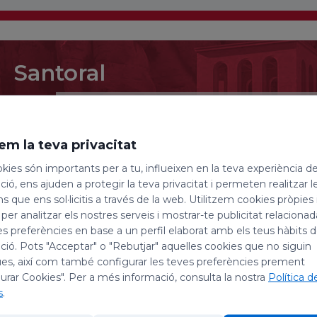
Santoral
7 de agosto de 2026
San Alberto de Sicilia, s
em la teva privacitat
Cayetano
kies són importants per a tu, influeixen en la teva experiència d
ió, ens ajuden a protegir la teva privacitat i permeten realitzar l
Hoy, día 7 de agosto, celebramos la festividad de san
ns que ens sol·licitis a través de la web. Utilitzem cookies pròpies 
papa, y sus compañeros mártires; y la de san Caye
 per analitzar els nostres serveis i mostrar-te publicitat relacion
es preferències en base a un perfil elaborat amb els teus hàbits 
ió. Pots "Acceptar" o "Rebutjar" aquelles cookies que no siguin
San Alberto de Sicilia, religioso
es, així com també configurar les teves preferències prement
urar Cookies". Per a més informació, consulta la nostra
Política d
También llamado Alberto de Trápani, nació en Trápani
s
.
convento del Carmen que había cerca, y más tarde l
Carmelita. A lo largo de su vida convirtió a la reli