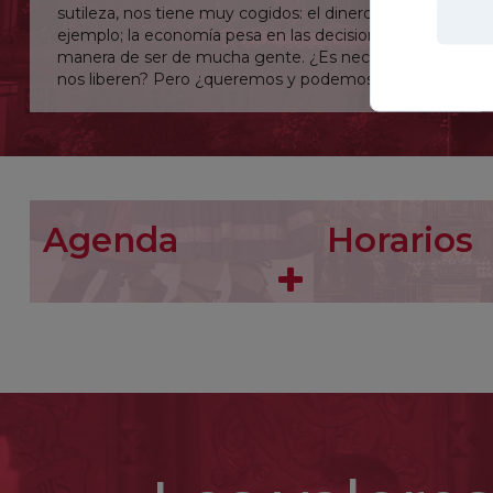
sutileza, nos tiene muy cogidos: el dinero, por
ejemplo; la economía pesa en las decisiones y la
manera de ser de mucha gente. ¿Es necesario que
nos liberen? Pero ¿queremos y podemos
liberarnos?
Señor, líbrame incluso de lo que no soy consciente.
Agenda
Horarios