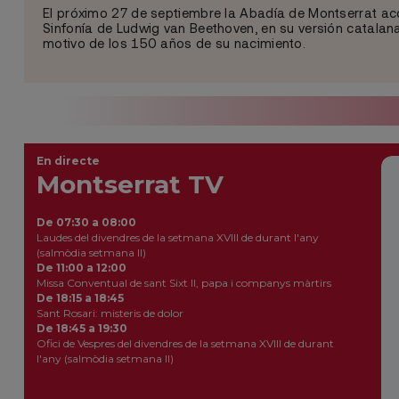
El próximo 27 de septiembre la Abadía de Montserrat ac
Sinfonía de Ludwig van Beethoven, en su versión catala
motivo de los 150 años de su nacimiento.
En directe
Montserrat TV
De 07:30 a 08:00
Laudes del divendres de la setmana XVIII de durant l'any
(salmòdia setmana II)
De 11:00 a 12:00
Missa Conventual de sant Sixt II, papa i companys màrtirs
De 18:15 a 18:45
Sant Rosari: misteris de dolor
De 18:45 a 19:30
Ofici de Vespres del divendres de la setmana XVIII de durant
l'any (salmòdia setmana II)