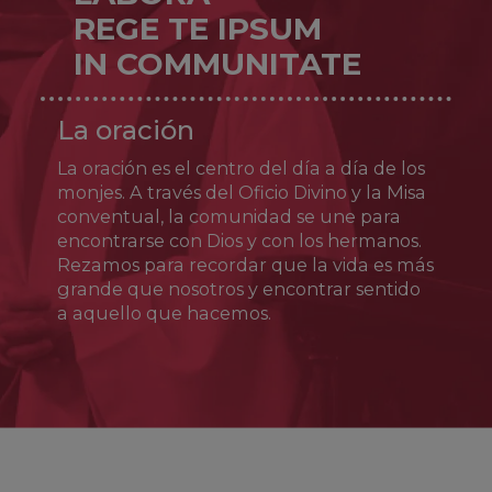
servicio pastoral. En el año 1524, junto con
REGE TE IPSUM
Juan Pedro Carafa (quien más tarde sería el
IN COMMUNITATE
papa Pablo IV), fundó un nuevo estilo de vida
sacerdotal (los teatinos) centrado en la
santidad del clero, la confianza en la
La oración
providencia y el servicio a los pobres. Tras
sufrir persecuciones y encarcelamientos se
La oración es el centro del día a día de los
retiró a Nápoles, donde murió el 7 de agosto
de 1547. Fue canonizado en 1671.
monjes. A través del Oficio Divino y la Misa
conventual, la comunidad se une para
encontrarse con Dios y con los hermanos.
Rezamos para recordar que la vida es más
grande que nosotros y encontrar sentido
a aquello que hacemos.