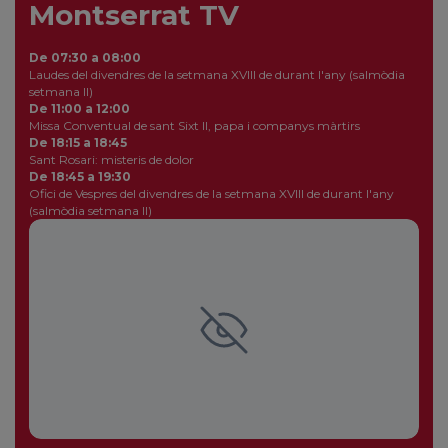
Montserrat TV
De 07:30 a 08:00
Laudes del divendres de la setmana XVIII de durant l'any (salmòdia
setmana II)
De 11:00 a 12:00
Missa Conventual de sant Sixt II, papa i companys màrtirs
De 18:15 a 18:45
Sant Rosari: misteris de dolor
De 18:45 a 19:30
Ofici de Vespres del divendres de la setmana XVIII de durant l'any
(salmòdia setmana II)