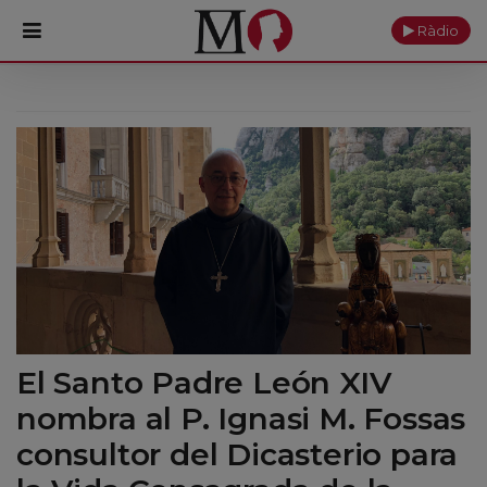
Ràdio
PORTADA
Monasterio
Cultura
Actualidad
Fundación
Visítanos
El Santo Padre León XIV
nombra al P. Ignasi M. Fossas
Ofrendas
consultor del Dicasterio para
Reservas