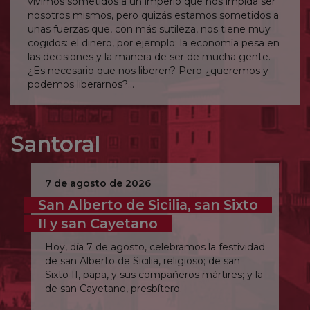
vivimos sometidos a un imperio que nos impida ser
nosotros mismos, pero quizás estamos sometidos a
unas fuerzas que, con más sutileza, nos tiene muy
cogidos: el dinero, por ejemplo; la economía pesa en
las decisiones y la manera de ser de mucha gente.
¿Es necesario que nos liberen? Pero ¿queremos y
podemos liberarnos?
Señor, líbrame incluso de lo que no soy consciente.
Santoral
7 de agosto de 2026
San Alberto de Sicilia, san Sixto
II y san Cayetano
Hoy, día 7 de agosto, celebramos la festividad
de san Alberto de Sicilia, religioso; de san
Sixto II, papa, y sus compañeros mártires; y la
de san Cayetano, presbítero.