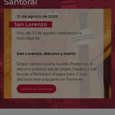
Santoral
10 de agosto de 2026
San Lorenzo
Hoy, día 10 de agosto, celebramos la
festividad de:
San Lorenzo, diácono y mártir.
Según canta el poeta Aurelio Prudencio, el
diácono Lorenzo era de origen hispano y fue
llevado a Roma por el papa Sixto II. Los
diáconos eran populares en Roma en
aquellos tiempos de crisis del Imperio del
Continuar leyendo
siglo III, porque repartían entre los pobres los
bienes que se recogían de la comunidad
cristiana.
En el año 258, el emperador Valeriano ordenó