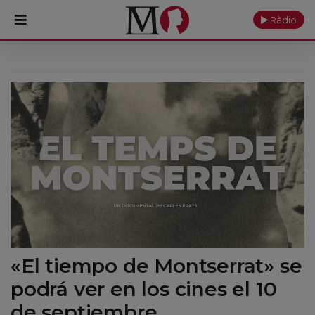
Ràdio
PORTADA
Monasterio
Cultura
Actualidad
Fundación
Visítanos
«El tiempo de Montserrat» se
Ofrendas
podrá ver en los cines el 10
Reservas
de septiembre