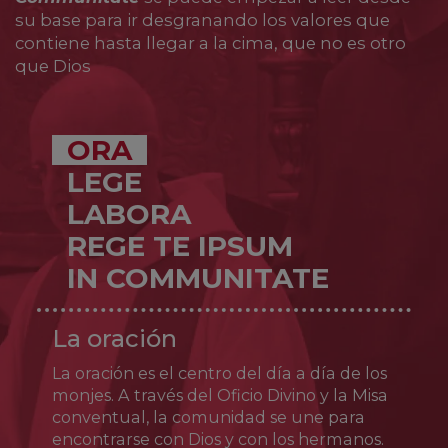
cristiana. Es el patrón de aquellos antiguos
su base para ir desgranando los valores que
oficios que se servían del fuego: carboneros,
contiene hasta llegar a la cima, que no es otro
alfareros, vidrieros, panaderos y cocineros;
que Dios
también de los bomberos, de los libreros y de
los bibliotecarios.
Alrededor de su fiesta, el cielo nocturno se
ORA
enciende con las llamadas lágrimas de san
Lorenzo, ocasionadas por la lluvia de
LEGE
meteoros, las Perseidas, restos de polvo de la
LABORA
cola del cometa Swift-Tuttle.
REGE TE IPSUM
IN COMMUNITATE
La oración
La oración es el centro del día a día de los
monjes. A través del Oficio Divino y la Misa
conventual, la comunidad se une para
encontrarse con Dios y con los hermanos.