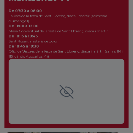
De 07:30 a 08:00
Laudes de la festa de Sant Llorenç, diaca i màrtir (salmòdia
diumenge I)
De 11:00 a 12:00
Missa Conventual de la festa de Sant Llorenç, diaca i màrtir
De 18:15 a 18:45
Sant Rosari: misteris de goig
De 18:45 a 19:30
Ofici de Vespres de la festa de Sant Llorenç, diaca i màrtir (salms 114 i
115, càntic Apocalipsi 4))