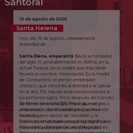
Santoral
10 de agosto de 2026
Santa Helena
Hoy, día 18 de agosto, celebramos la
festividad de:
Santa Elena, emperatriz
Nació a mediados
del siglo III, probablemente en Bitinia, en la
actual Turquía, en la ciudad que más tarde
llevaría su nombre: Helenópolis. Es la madre
de Constantino, el primer emperador
cristiano, que concedió la libertad a la Iglesia
en el año 313, tras las duras persecuciones de
los primeros siglos. Poco después del Concilio
de Nicea, en el año 325, Elena, que ya
Desde entonces dedicó muchas energías a
simpatizaba con el cristianismo, se hizo
promover la identificación y la preservación
bautizar.
de los lugares santos de Jerusalén y la
Entonces emprendió una peregrinación a
construcción de basílicas que los dignificaran.
Tierra Santa al frente de una delegación
Hizo edificar las basílicas de la Natividad en