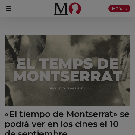
Ràdio
PORTADA
Monasterio
Cultura
Actualidad
Fundación
Visítanos
«El tiempo de Montserrat» se
Ofrendas
podrá ver en los cines el 10
Reservas
de septiembre