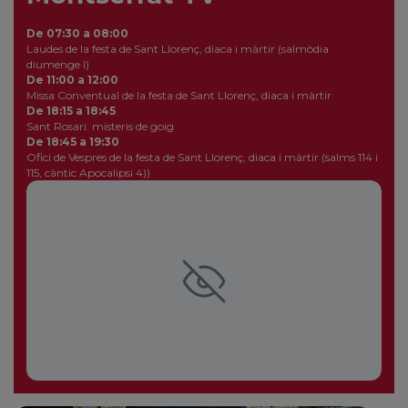
De 07:30 a 08:00
Laudes de la festa de Sant Llorenç, diaca i màrtir (salmòdia
diumenge I)
De 11:00 a 12:00
Missa Conventual de la festa de Sant Llorenç, diaca i màrtir
De 18:15 a 18:45
Sant Rosari: misteris de goig
De 18:45 a 19:30
Ofici de Vespres de la festa de Sant Llorenç, diaca i màrtir (salms 114 i
115, càntic Apocalipsi 4))