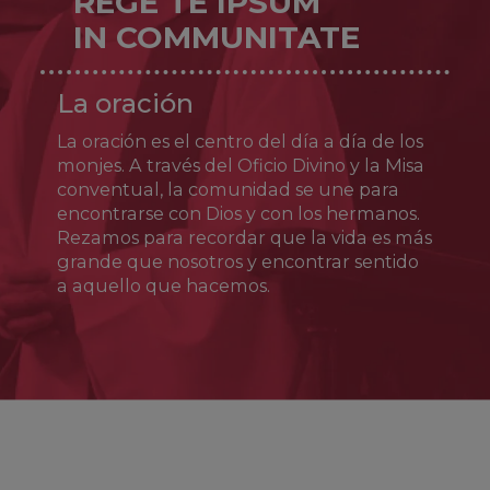
REGE TE IPSUM
Crescenciano, Memia, Juliana y Esmaragdo,
IN COMMUNITATE
mientras confortaban a los prisioneros
cristianos obligados a trabajos forzados en las
Termas de Diocleciano, fueron descubiertos y
La oración
encarcelados. Tras diversos exorcismos y
conversiones, finalmente sufrieron el martirio
La oración es el centro del día a día de los
en Roma hacia los años 304 o 306 y fueron
enterrados en la Via Ostiense. Es el patrón
monjes. A través del Oficio Divino y la Misa
de Eivissa.
conventual, la comunidad se une para
encontrarse con Dios y con los hermanos.
Rezamos para recordar que la vida es más
Santa Bonifacia Rodríguez de Castro,
grande que nosotros y encontrar sentido
religiosa
a aquello que hacemos.
Nació en Salamanca en 1839. Con la ayuda
de la dirección espiritual del jesuita P.
Francesc Xavier Butinyà, inició la vida
comunitaria en su taller de pasamanería de
Salamanca con un grupo de mujeres que
buscaban agradar a Dios en el trabajo y la
oración. Esta fue la antesala de la fundación
de las Serventes de Sant Josep,