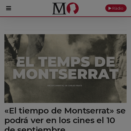
Ràdio
PORTADA
Monasterio
Cultura
Actualidad
Fundación
Visítanos
«El tiempo de Montserrat» se
Ofrendas
podrá ver en los cines el 10
Reservas
de septiembre