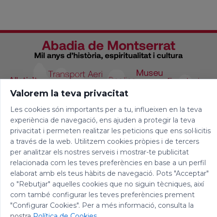
congregación nacida para promover a la
mujer de manera cristiana y social mediante
la oración y el trabajo, según el ejemplo de la
Sagrada Familia. Fue una mujer de una vida
interior intensa y superó grandes
adversidades para cumplir su misión
apostólica. Murió el 8 de agosto de 1905 y
fue canonizada en 2011.
Valorem la teva privacitat
Les cookies són importants per a tu, influeixen en la teva
experiència de navegació, ens ajuden a protegir la teva
privacitat i permeten realitzar les peticions que ens sol·licitis
a través de la web. Utilitzem cookies pròpies i de tercers
per analitzar els nostres serveis i mostrar-te publicitat
relacionada com les teves preferències en base a un perfil
elaborat amb els teus hàbits de navegació. Pots "Acceptar"
o "Rebutjar" aquelles cookies que no siguin tècniques, així
com també configurar les teves preferències prement
"Configurar Cookies". Per a més informació, consulta la
nostra
Política de Cookies
.