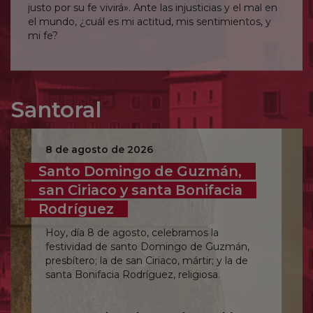
justo por su fe vivirá». Ante las injusticias y el mal en
el mundo, ¿cuál es mi actitud, mis sentimientos, y
mi fe?
Señor, hazme participar de tu sabiduría para que
pueda comprender, al menos un poco, tu visión ante
el mal.
Santoral
8 de agosto de 2026
Santo Domingo de Guzmán,
san Ciriaco y santa Bonifacia
Rodríguez
Hoy, día 8 de agosto, celebramos la
festividad de santo Domingo de Guzmán,
presbítero; la de san Ciriaco, mártir; y la de
santa Bonifacia Rodríguez, religiosa.