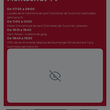
De 07:30 a 08:00
Laudes de la memòria de sant Domènec de Guzmán (salmòdia
setmana II)
De 11:00 a 12:00
Missa Conventual de sant Domènec de Guzmán, prevere
De 18:15 a 18:45
Sant Rosari: misteris de goig
De 18:45 a 19:30
Ofici de les Primeres Vespres del diumenge XIX de durant l'any
(salmòdia setmana III)