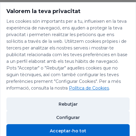
Valorem la teva privacitat
Les cookies són importants per a tu, influeixen en la teva
experiència de navegació, ens ajuden a protegir la teva
privacitat i permeten realitzar les peticions que ens
sol·licitis a través de la web. Utilitzem cookies pròpies i de
tercers per analitzar els nostres serveis i mostrar-te
publicitat relacionada com les teves preferències en base
a un perfil elaborat amb els teus hàbits de navegació.
Pots "Acceptar" o "Rebutjar" aquelles cookies que no
siguin tècniques, així com també configurar les teves
preferències prement "Configurar Cookies". Per a més
informació, consulta la nostra
Política de Cookies
.
Rebutjar
Configurar
Acceptar-ho tot
© 2026 Abadia de Montserrat
Cookies