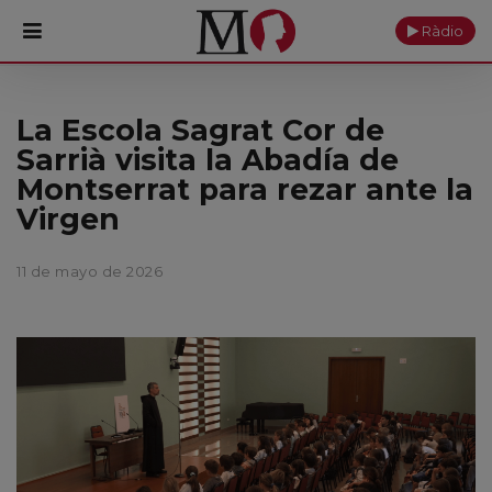
Ràdio
PORTADA
La Escola Sagrat Cor de
Sarrià visita la Abadía de
Monasterio
Montserrat para rezar ante la
Virgen
Cultura
Actualidad
11 de mayo de 2026
Fundación
Visítanos
Ofrendas
Reservas