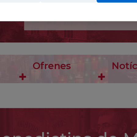
infatigable de la veritat, caigué a les seves mans e
acabar-lo de llegir exclamà: «Aquí hi ha la veritat».
Continua llegint
Convertida al catolicisme, anys després ingressava
nom de Teresa Benedeta de la Creu. Com a jueva corr
a Holanda, amb la seva germana Rosa. El 1939 esc
escollit amb alegria i en total submissió a la sev
a mi, la meva vida i la meva mort per a major glòria 
pau al món».
Ofrenes
Notíc
Durant l’ocupació d’Holanda per les tropes aleman
de Westerbork, i morí el 9 d’agost del 1942 a les 
a la passió de Crist. Participar en aquesta passió é
1999 declarada copatrona d’Europa.
Sant Maurili, bisbe
Nascut a Reims als voltants de l’any 1000, es fe
Després marxà a Itàlia per viure eremíticament, ded
abat de Santa Maria de Florència, deixà aviat aqu
per retornar al seu primer monestir, però poc des
Convocà dos concilis provincials. Treballà per la refo