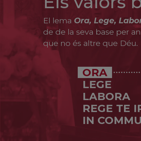
Els valors
El lema
Ora, Lege, Labo
de de la seva base per ana
que no és altre que Déu.
ORA
LEGE
LABORA
REGE TE 
IN COMMU