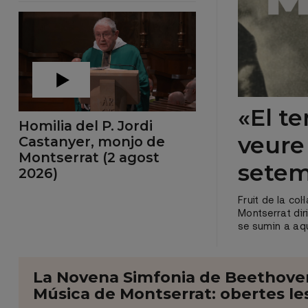
«El t
Homilia del P. Jordi
veure
Castanyer, monjo de
Montserrat (2 agost
sete
2026)
Fruit de la co
Montserrat dir
se sumin a aq
La Novena Simfonia de Beethoven 
Música de Montserrat: obertes les