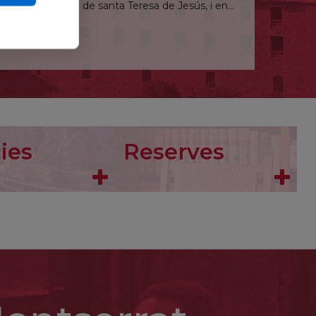
l Llibre de la vida de santa Teresa de Jesús, i en
 a les carmelites descalces de Colònia prenent el
e perill i el 1938 es traslladà al Carmel d’Echt,
rivia: «Des d’ara accepto la mort que Déu m’ha
a santa voluntat. Demano al Senyor que m’accepti
i honor seus (...) per a la salvació d’Alemanya i la
ies
Reserves
yes fou detinguda i deportada al camp de trànsit
cambres de gas d'Auschwitz: «Existeix una vocació
s la meva aspiració». Fou canonitzada el 1998 i el
u monjo al monestir de Fécamp, a Normandia.
icant-se a la pregària i al treball manual. Elegit
esta comunitat poc dòcil que volgué enverinar-lo
prés fou elegit arquebisbe de Rouen el 1055.
rma del clergat, l’edificació de la catedral i