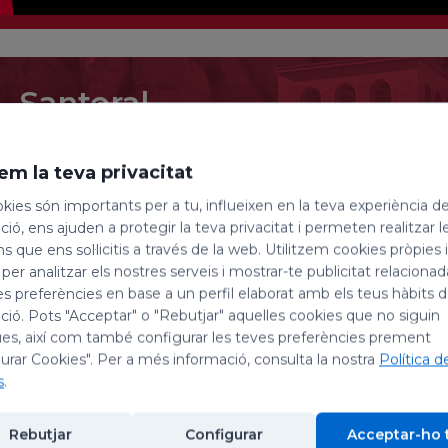
Santoral
9 d'agost de 2026
em la teva privacitat
Santa Teresa Benedeta d
kies són importants per a tu, influeixen en la teva experiència d
ió, ens ajuden a protegir la teva privacitat i permeten realitzar l
i sant Romà
ns que ens sol·licitis a través de la web. Utilitzem cookies pròpies 
 per analitzar els nostres serveis i mostrar-te publicitat relacion
Avui, dia 9 d’agost, celebrem la festivitat de santa
es preferències en base a un perfil elaborat amb els teus hàbits 
sant Maurili, bisbe; i la de sant Romà, màrtir.
ió. Pots "Acceptar" o "Rebutjar" aquelles cookies que no siguin
es, així com també configurar les teves preferències prement
Santa Teresa Benedeta de la Creu (Edith Stein
urar Cookies". Per a més informació, consulta la nostra
Política d
s
.
Edith Stein nasqué el 1891 a Breslau (llavors ciuta
si d’una família jueva. Visqué durant l’adolescència 
Rebutjar
Configurar
Acceptar-ho 
amb Edmund Husserl i Max Scheler. Fou professora 