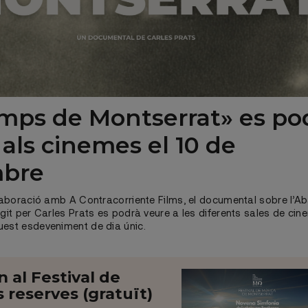
emps de Montserrat» es po
 als cinemes el 10 de
mbre
l·laboració amb A Contracorriente Films, el documental sobre l’A
igit per Carles Prats es podrà veure a les diferents sales de ci
uest esdeveniment de dia únic.
al Festival de
 reserves (gratuït)