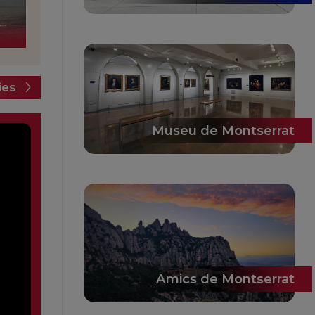
ies
Museu de Montserrat
Amics de Montserrat