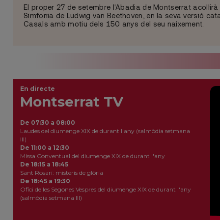
El proper 27 de setembre l'Abadia de Montserrat acollirà
Simfonia de Ludwig van Beethoven, en la seva versió ca
Casals amb motiu dels 150 anys del seu naixement.
En directe
Montserrat TV
De 07:30 a 08:00
Laudes del diumenge XIX de durant l'any (salmòdia setmana
III)
De 11:00 a 12:30
Missa Conventual del diumenge XIX de durant l'any
De 18:15 a 18:45
Sant Rosari: misteris de glòria
De 18:45 a 19:30
Ofici de les Segones Vespres del diumenge XIX de durant l'any
(salmòdia setmana III)