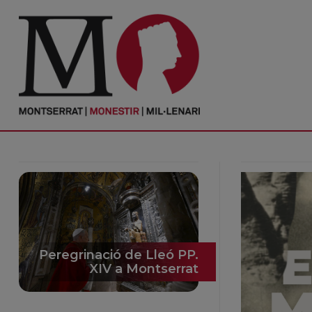
PORTADA
Monestir
Cultura
Actualitat
Fundació
Visita'ns
Peregrinació de Lleó PP.
XIV a Montserrat
Ofrenes
Reserves