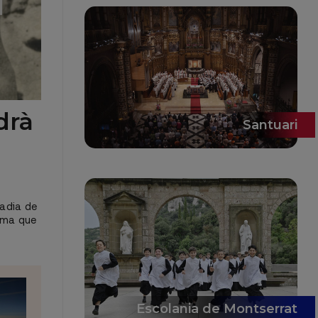
drà
Santuari
badia de
nema que
Escolania de Montserrat