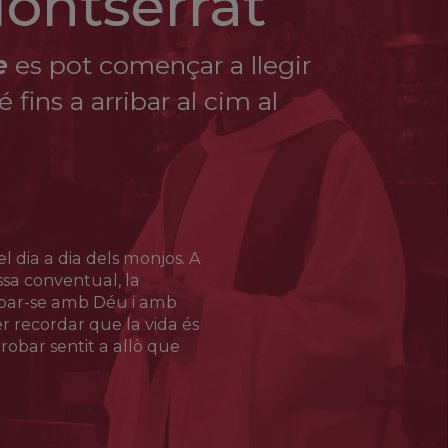
Montserrat
la Treva de Déu en les lluites dels senyors feudals i
e
es pot començar a llegir
fins a arribar al cim al
ersecució que els sants Sixt i Llorenç. La seva
ç.
ries de sant Llorenç, era un dels soldats porters
 Llorenç i mogut per la compassió, s’aproximà a ell
assotat, cridà: «Soc cristià!», i aleshores fou
l dia a dia dels monjos. A
Missa conventual, la
 convertit, esdevingué porter en una església de
obar-se amb Déu i amb
 recordar que la vida és
robar sentit a allò que