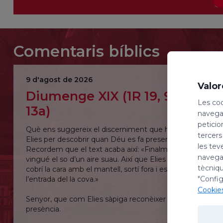
Comentaris bíblics
9 d'agost de 2026
Valor
Diumenge XIX (1R 19, 9a.11-
Les coo
13a)
navegac
peticio
Què ens suggereix el discerniment que ha de fer
tercers
Elies per descobrir quan Déu es fa present?
les tev
Recordem que el text acaba així: «Finalment
navegac
vingué el so d’un aire suau. Així que Elies el sentí, es
tècniqu
cobrí la cara amb el mantell, sortí fora i es quedà a
"Config
l’entrada del la cova.»
Cookie
Senyor, que com Elies sàpiga reconèixer la teva
presència.