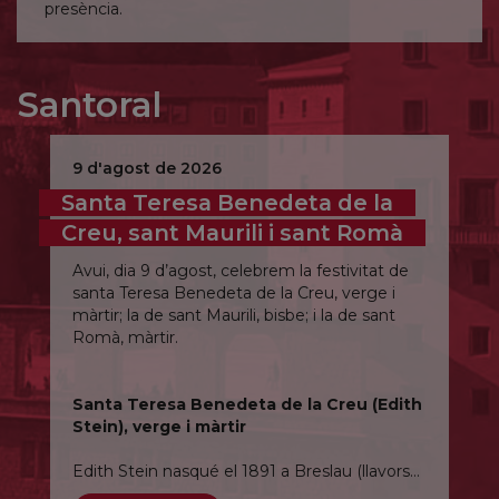
presència.
Santoral
9 d'agost de 2026
Santa Teresa Benedeta de la
Creu, sant Maurili i sant Romà
Avui, dia 9 d’agost, celebrem la festivitat de
santa Teresa Benedeta de la Creu, verge i
màrtir; la de sant Maurili, bisbe; i la de sant
Romà, màrtir.
Santa Teresa Benedeta de la Creu (Edith
Stein), verge i màrtir
Edith Stein nasqué el 1891 a Breslau (llavors
ciutat alemanya i actual Wrocław, a