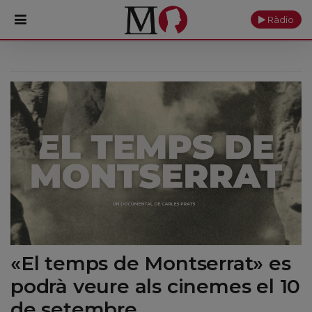
Ràdio
PORTADA
Monestir
Cultura
Actualitat
Fundació
Visita'ns
«El temps de Montserrat» es
Ofrenes
podrà veure als cinemes el 10
Reserves
de setembre