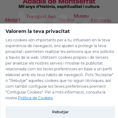
Una altra tradició diu que era soldat i que, un
cop convertit, esdevingué porter en una
església de Roma fins que fou detingut i
martiritzat.
Valorem la teva privacitat
Les cookies són importants per a tu, influeixen en la teva
experiència de navegació, ens ajuden a protegir la teva
privacitat i permeten realitzar les peticions que ens sol·licitis
a través de la web. Utilitzem cookies pròpies i de tercers
per analitzar els nostres serveis i mostrar-te publicitat
relacionada com les teves preferències en base a un perfil
elaborat amb els teus hàbits de navegació. Pots "Acceptar"
o "Rebutjar" aquelles cookies que no siguin tècniques, així
com també configurar les teves preferències prement
"Configurar Cookies". Per a més informació, consulta la
© 2026 Abadia de Montserrat
nostra
Política de Cookies
.
Avís legal
|
Política de privacitat
|
Política de Cookies
|
Política de
Xarxes Socials
Rebutjar