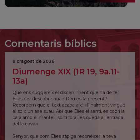
Comentaris bíblics
9 d'agost de 2026
Diumenge XIX (1R 19, 9a.11-
13a)
Què ens suggereix el discerniment que ha de fer
Elies per descobrir quan Déu es fa present?
Recordem que el text acaba així: «Finalment vingué
el so d’un aire suau. Així que Elies el sentí, es cobrí la
cara amb el mantell, sortí fora i es quedà a l’entrada
del la cova.»
Senyor, que com Elies sàpiga reconèixer la teva