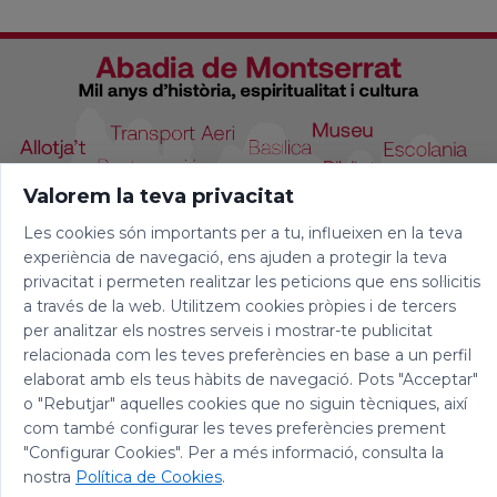
Valorem la teva privacitat
Les cookies són importants per a tu, influeixen en la teva
experiència de navegació, ens ajuden a protegir la teva
privacitat i permeten realitzar les peticions que ens sol·licitis
a través de la web. Utilitzem cookies pròpies i de tercers
per analitzar els nostres serveis i mostrar-te publicitat
relacionada com les teves preferències en base a un perfil
elaborat amb els teus hàbits de navegació. Pots "Acceptar"
o "Rebutjar" aquelles cookies que no siguin tècniques, així
com també configurar les teves preferències prement
"Configurar Cookies". Per a més informació, consulta la
© 2026 Abadia de Montserrat
nostra
Política de Cookies
.
Avís legal
|
Política de privacitat
|
Política de Cookies
|
Política de