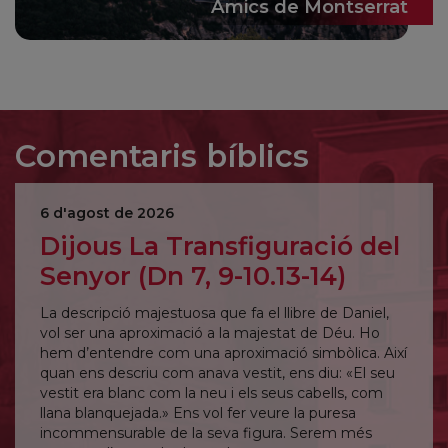
Amics de Montserrat
Comentaris bíblics
6 d'agost de 2026
Dijous La Transfiguració del
Senyor (Dn 7, 9-10.13-14)
La descripció majestuosa que fa el llibre de Daniel,
vol ser una aproximació a la majestat de Déu. Ho
hem d’entendre com una aproximació simbòlica. Així
quan ens descriu com anava vestit, ens diu: «El seu
vestit era blanc com la neu i els seus cabells, com
llana blanquejada.» Ens vol fer veure la puresa
incommensurable de la seva figura. Serem més