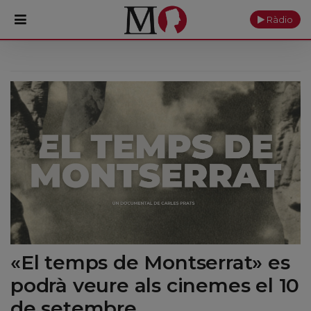
Ràdio
PORTADA
Monestir
Cultura
Actualitat
Fundació
Visita'ns
«El temps de Montserrat» es
Ofrenes
podrà veure als cinemes el 10
Reserves
de setembre