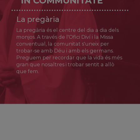
IN COMMUNITATE
Ja foren cantats a finals del mateix segle IV
La pregària
per Aureli Prudenci: «Sempre serà una glòria
per Alcalà el tenir a la seva falda la sang de
La pregària és el centre del dia a dia dels
Just amb la de Pastor». El culte dels germans
s’estengué aviat a tota la litúrgia hispànica.
monjos. A través de l'Ofici Diví i la Missa
conventual, la comunitat s'uneix per
trobar-se amb Déu i amb els germans.
Preguem per recordar que la vida és més
gran que nosaltres i trobar sentit a allò
que fem.